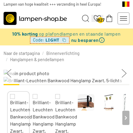
Lampen van hoge kwaliteit +++ verzending in heel Europa!
1827
10% korting
op plafondlampen en staande lampen
nu besparen
LIGHT
Code:
Naar de startpagina
/
Binnenverlichting
/
Hanglampen & pendellampen