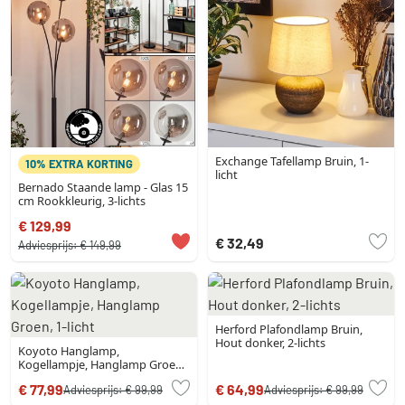
Exchange Tafellamp Bruin, 1-
10% EXTRA KORTING
licht
Bernado Staande lamp - Glas 15
cm Rookkleurig, 3-lichts
€ 129,99
€ 32,49
Adviesprijs:
€ 149,99
Herford Plafondlamp Bruin,
Hout donker, 2-lichts
Koyoto Hanglamp,
Kogellampje, Hanglamp Groen,
1-licht
€ 77,99
€ 64,99
Adviesprijs:
€ 99,99
Adviesprijs:
€ 99,99