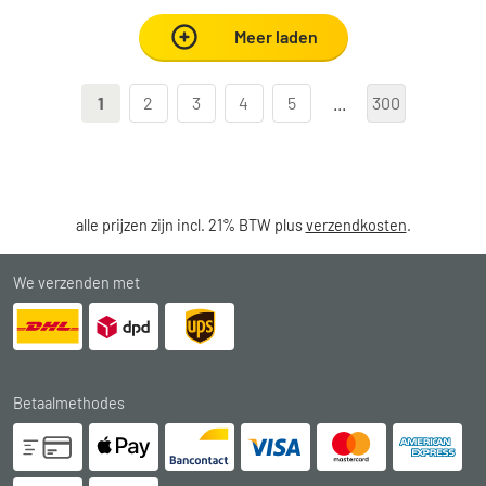
Meer laden
1
2
3
4
5
...
300
alle prijzen zijn incl. 21% BTW plus
verzendkosten
.
We verzenden met
Betaalmethodes