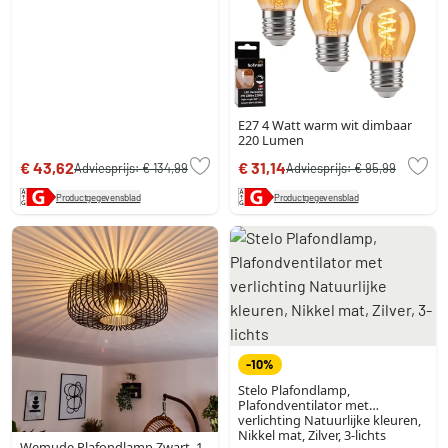
E27 4 Watt warm wit dimbaar
220 Lumen
€ 43,62
€ 31,14
Adviesprijs:
€ 134,99
Adviesprijs:
€ 95,99
Productgegevensblad
Productgegevensblad
-10%
Stelo Plafondlamp,
Plafondventilator met
verlichting Natuurlijke kleuren,
Nikkel mat, Zilver, 3-lichts
Wemude Plafondlamp Zwart, 1-