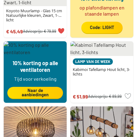
op plafondlampen en
Koyoto Muurlamp - Glas 15 cm
staande lampen
Natuurlijke kleuren, Zwart, 1-
licht
Code: LIGHT
€ 45,49
Adviesprijs:
€ 79,99
LAMP VAN DE WEEK
10% korting op alle
ventilatoren
Kabimoi Tafellamp Hout licht, 3-
lichts
Tijd voor verkoeling
Naar de
aanbiedingen
€ 51,99
Adviesprijs:
€ 89,99