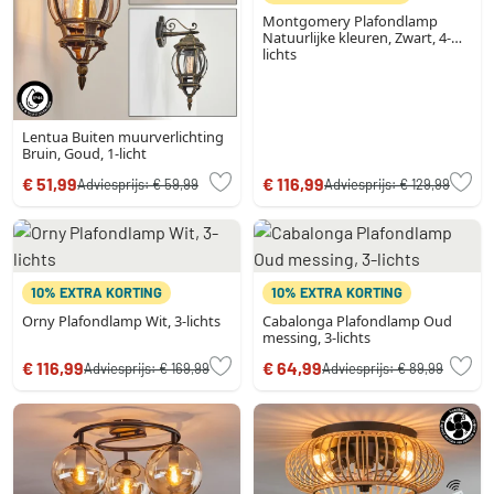
Montgomery Plafondlamp
Natuurlijke kleuren, Zwart, 4-
lichts
Lentua Buiten muurverlichting
Bruin, Goud, 1-licht
€ 51,99
€ 116,99
Adviesprijs:
€ 59,99
Adviesprijs:
€ 129,99
10% EXTRA KORTING
10% EXTRA KORTING
Orny Plafondlamp Wit, 3-lichts
Cabalonga Plafondlamp Oud
messing, 3-lichts
€ 116,99
€ 64,99
Adviesprijs:
€ 169,99
Adviesprijs:
€ 89,99