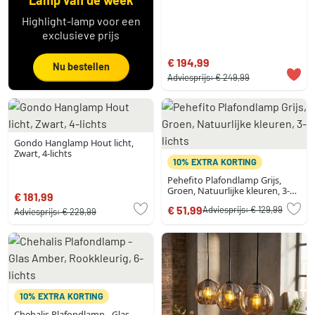
Highlight-lamp voor een
exclusieve prijs
€ 194,99
Nu bestellen
Adviesprijs:
€ 249,99
Gondo Hanglamp Hout licht,
Zwart, 4-lichts
10% EXTRA KORTING
Pehefito Plafondlamp Grijs,
Groen, Natuurlijke kleuren, 3-
€ 181,99
lichts
€ 51,99
Adviesprijs:
€ 129,99
Adviesprijs:
€ 229,99
10% EXTRA KORTING
Chehalis Plafondlamp - Glas