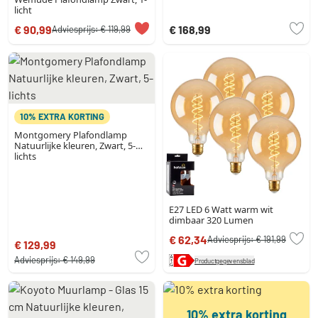
licht
€ 90,99
€ 168,99
Adviesprijs:
€ 119,99
10% EXTRA KORTING
Montgomery Plafondlamp
Natuurlijke kleuren, Zwart, 5-
lichts
E27 LED 6 Watt warm wit
dimbaar 320 Lumen
€ 62,34
Adviesprijs:
€ 191,99
€ 129,99
Adviesprijs:
€ 149,99
Productgegevensblad
10% extra korting