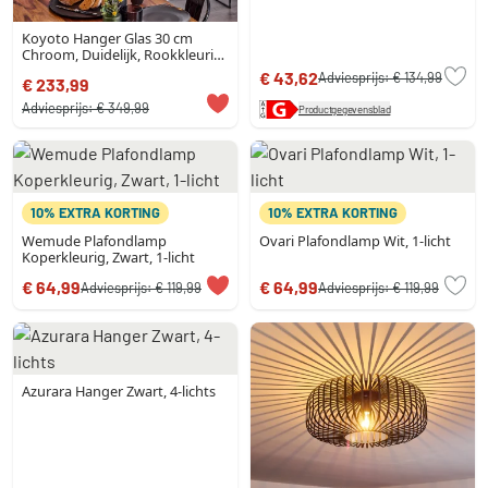
Koyoto Hanger Glas 30 cm
Chroom, Duidelijk, Rookkleurig,
3-lichts
€ 43,62
Adviesprijs:
€ 134,99
€ 233,99
Adviesprijs:
€ 349,99
Productgegevensblad
10% EXTRA KORTING
10% EXTRA KORTING
Wemude Plafondlamp
Ovari Plafondlamp Wit, 1-licht
Koperkleurig, Zwart, 1-licht
€ 64,99
€ 64,99
Adviesprijs:
€ 119,99
Adviesprijs:
€ 119,99
Azurara Hanger Zwart, 4-lichts