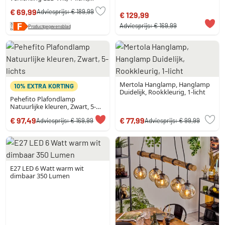
Afstandsbediening
€ 69,99
Adviesprijs:
€ 189,99
€ 129,99
Adviesprijs:
€ 169,99
Productgegevensblad
Mertola Hanglamp, Hanglamp
10% EXTRA KORTING
Duidelijk, Rookkleurig, 1-licht
Pehefito Plafondlamp
Natuurlijke kleuren, Zwart, 5-
lichts
€ 97,49
€ 77,99
Adviesprijs:
€ 169,99
Adviesprijs:
€ 99,99
E27 LED 6 Watt warm wit
dimbaar 350 Lumen