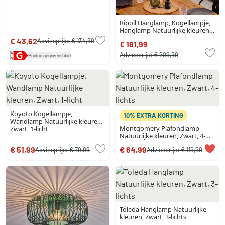
Ripoll Hanglamp, Kogellampje,
Hanglamp Natuurlijke kleuren,
Zwart, 5-lichts
€ 43,62
Adviesprijs:
€ 134,99
€ 181,99
Adviesprijs:
€ 299,99
Productgegevensblad
Koyoto Kogellampje,
10% EXTRA KORTING
Wandlamp Natuurlijke kleuren,
Montgomery Plafondlamp
Zwart, 1-licht
Natuurlijke kleuren, Zwart, 4-
lichts
€ 51,99
€ 64,99
Adviesprijs:
€ 79,99
Adviesprijs:
€ 119,99
Toleda Hanglamp Natuurlijke
kleuren, Zwart, 3-lichts