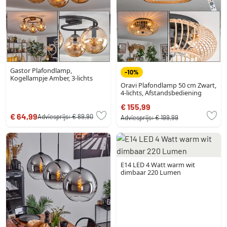
Gastor Plafondlamp,
-10%
Kogellampje Amber, 3-lichts
Oravi Plafondlamp 50 cm Zwart,
4-lichts, Afstandsbediening
€ 155,99
€ 64,99
Adviesprijs:
€ 89,90
Adviesprijs:
€ 199,99
E14 LED 4 Watt warm wit
dimbaar 220 Lumen