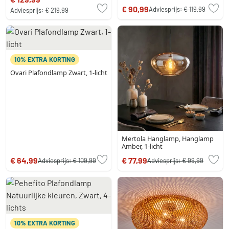
€ 90,99
Adviesprijs:
€ 119,99
Adviesprijs:
€ 219,99
10% EXTRA KORTING
Ovari Plafondlamp Zwart, 1-licht
Mertola Hanglamp, Hanglamp
Amber, 1-licht
€ 64,99
€ 77,99
Adviesprijs:
€ 109,99
Adviesprijs:
€ 99,99
10% EXTRA KORTING