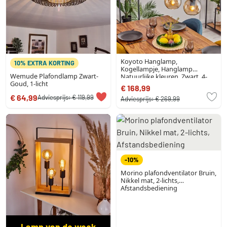
Koyoto Hanglamp,
10% EXTRA KORTING
Kogellampje, Hanglamp
Wemude Plafondlamp Zwart-
Natuurlijke kleuren, Zwart, 4-
Goud, 1-licht
lichts
€ 168,99
€ 64,99
Adviesprijs:
€ 119,99
Adviesprijs:
€ 269,99
-10%
Morino plafondventilator Bruin,
Nikkel mat, 2-lichts,
Afstandsbediening
Lamp van de week