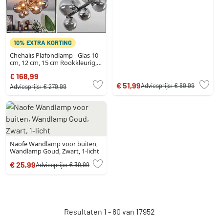
10% EXTRA KORTING
Chehalis Plafondlamp - Glas 10
cm, 12 cm, 15 cm Rookkleurig,
10-lichts
€ 168,99
€ 51,99
Adviesprijs:
€ 89,99
Adviesprijs:
€ 279,99
Naofe Wandlamp voor buiten,
Wandlamp Goud, Zwart, 1-licht
€ 25,99
Adviesprijs:
€ 39,99
Resultaten 1 - 60 van 17952