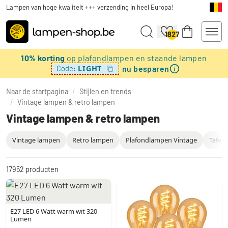
Lampen van hoge kwaliteit +++ verzending in heel Europa!
1827
10% korting
op plafondlampen en staande lampen
nu besparen
LIGHT
Code:
Naar de startpagina
/
Stijlen en trends
/
Vintage lampen & retro lampen
Vintage lampen & retro lampen
Vintage lampen
Retro lampen
Plafondlampen Vintage
Tafel
17952
producten
E27 LED 6 Watt warm wit 320
Lumen