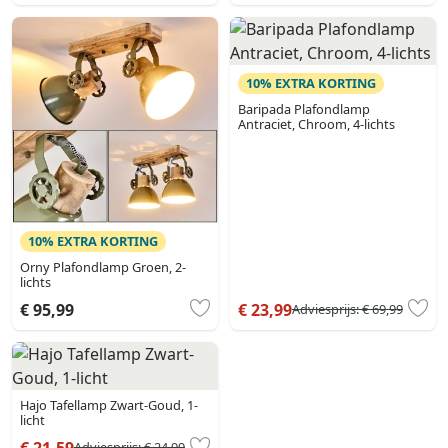
10% EXTRA KORTING
Baripada Plafondlamp
Antraciet, Chroom, 4-lichts
10% EXTRA KORTING
Orny Plafondlamp Groen, 2-
lichts
€ 95,99
€ 23,99
Adviesprijs:
€ 69,99
Hajo Tafellamp Zwart-Goud, 1-
licht
€ 21,59
Adviesprijs:
€ 24,99