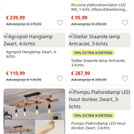
Riccione plafondventilator LED
Wit, 1-licht, Afstandsbediening,
Kleurwisselaar
€ 239,99
€ 95,99
Adviesprijs:
€ 279,99
Adviesprijs:
€ 299,99
Agropoli Hanglamp Zwart, 4-
10% EXTRA KORTING
lichts
Stellar Staande lamp Antraciet,
3-lichts
€ 119,99
€ 287,99
Adviesprijs:
€ 139,99
Adviesprijs:
€ 299,99
10% EXTRA KORTING
Pompu Plafondlamp LED Hout
donker, Zwart, 3-lichts