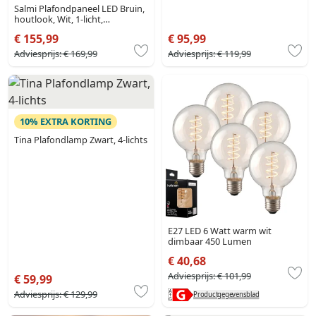
Salmi Plafondpaneel LED Bruin,
houtlook, Wit, 1-licht,
Afstandsbediening
€ 155,99
€ 95,99
Adviesprijs:
€ 169,99
Adviesprijs:
€ 119,99
10% EXTRA KORTING
Tina Plafondlamp Zwart, 4-lichts
E27 LED 6 Watt warm wit
dimbaar 450 Lumen
€ 40,68
Adviesprijs:
€ 101,99
€ 59,99
Adviesprijs:
€ 129,99
Productgegevensblad