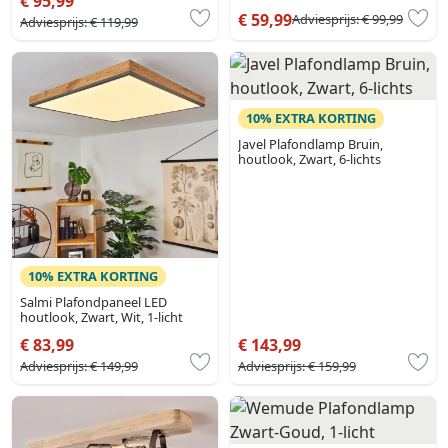
€ 95,99
€ 59,99
Adviesprijs:
€ 99,99
Adviesprijs:
€ 119,99
10% EXTRA KORTING
Javel Plafondlamp Bruin,
houtlook, Zwart, 6-lichts
10% EXTRA KORTING
Salmi Plafondpaneel LED
houtlook, Zwart, Wit, 1-licht
€ 83,99
€ 143,99
Adviesprijs:
€ 149,99
Adviesprijs:
€ 159,99