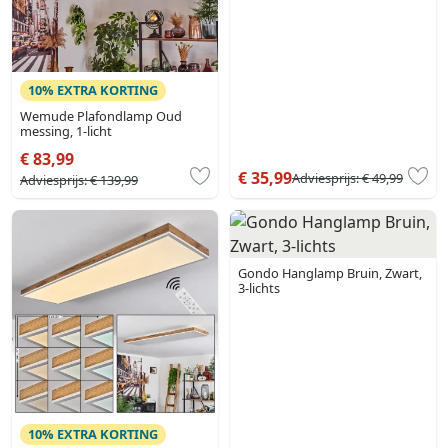
10% EXTRA KORTING
Wemude Plafondlamp Oud
messing, 1-licht
€ 83,99
€ 35,99
Adviesprijs:
€ 49,99
Adviesprijs:
€ 139,99
Gondo Hanglamp Bruin, Zwart,
3-lichts
10% EXTRA KORTING