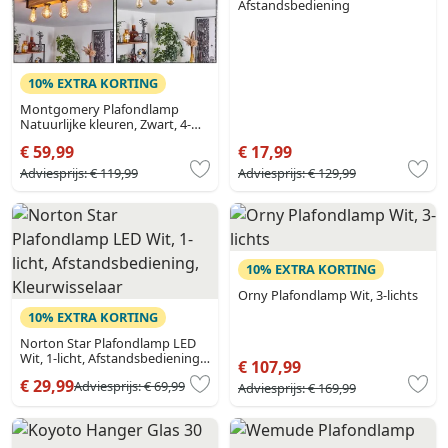
Afstandsbediening
10% EXTRA KORTING
Montgomery Plafondlamp
Natuurlijke kleuren, Zwart, 4-
lichts
€ 59,99
€ 17,99
Adviesprijs:
€ 119,99
Adviesprijs:
€ 129,99
10% EXTRA KORTING
Orny Plafondlamp Wit, 3-lichts
10% EXTRA KORTING
Norton Star Plafondlamp LED
Wit, 1-licht, Afstandsbediening,
€ 107,99
Kleurwisselaar
€ 29,99
Adviesprijs:
€ 69,99
Adviesprijs:
€ 169,99