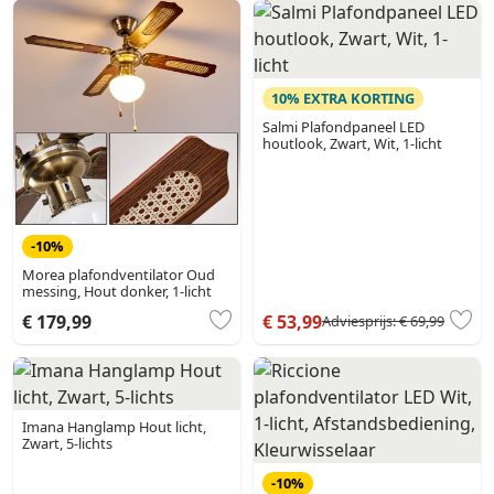
10% EXTRA KORTING
Salmi Plafondpaneel LED
houtlook, Zwart, Wit, 1-licht
-10%
Morea plafondventilator Oud
messing, Hout donker, 1-licht
€ 179,99
€ 53,99
Adviesprijs:
€ 69,99
Imana Hanglamp Hout licht,
Zwart, 5-lichts
-10%