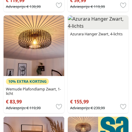
€ 119,99
€ 59,99
Adviesprijs:
€ 139,99
Adviesprijs:
€ 119,99
Azurara Hanger Zwart, 4-lichts
10% EXTRA KORTING
Wemude Plafondlamp Zwart, 1-
licht
€ 83,99
€ 155,99
Adviesprijs:
€ 119,99
Adviesprijs:
€ 239,99