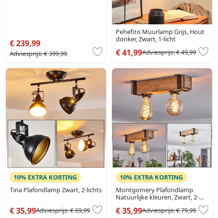
Pehefito Muurlamp Grijs, Hout
donker, Zwart, 1-licht
€ 239,99
€ 41,99
Adviesprijs:
€ 49,99
Adviesprijs:
€ 399,99
10% EXTRA KORTING
10% EXTRA KORTING
Tina Plafondlamp Zwart, 2-lichts
Montgomery Plafondlamp
Natuurlijke kleuren, Zwart, 2-
lichts
€ 35,99
€ 35,99
Adviesprijs:
€ 69,99
Adviesprijs:
€ 79,99