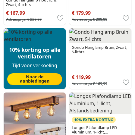
Gondo Hanglamp Hout licht,
Zwart, 4-lichts
€ 167,99
€ 179,99
Adviesprijs:
€ 229,99
Adviesprijs:
€ 299,99
Gondo Hanglamp Bruin, Zwart,
10% korting op alle
5-lichts
ventilatoren
Tijd voor verkoeling
Naar de
€ 119,99
aanbiedingen
Adviesprijs:
€ 169,99
10% EXTRA KORTING
Longos Plafondlamp LED
Aluminium, 1-licht,