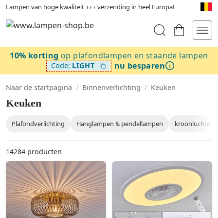
Lampen van hoge kwaliteit +++ verzending in heel Europa!
10% korting
op plafondlampen en staande lampen
nu besparen
Code:
LIGHT
Naar de startpagina
/
Binnenverlichting
/
Keuken
Keuken
Plafondverlichting
Hanglampen & pendellampen
kroonluchters
14284
producten