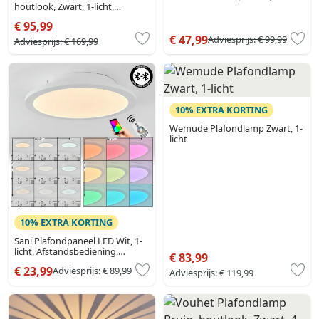
houtlook, Zwart, 1-licht,
Afstandsbediening
€ 95,99
€ 47,99
Adviesprijs:
€ 99,99
Adviesprijs:
€ 169,99
10% EXTRA KORTING
Wemude Plafondlamp Zwart, 1-
licht
10% EXTRA KORTING
Sani Plafondpaneel LED Wit, 1-
licht, Afstandsbediening,
€ 83,99
Kleurwisselaar
€ 23,99
Adviesprijs:
€ 89,99
Adviesprijs:
€ 119,99