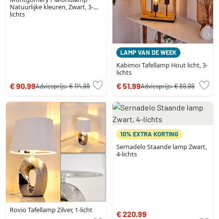
Natuurlijke kleuren, Zwart, 3-
lichts
LAMP VAN DE WEEK
Kabimoi Tafellamp Hout licht, 3-
lichts
€ 90,99
€ 51,99
Adviesprijs:
€ 114,99
Adviesprijs:
€ 89,99
10% EXTRA KORTING
Sernadelo Staande lamp Zwart,
4-lichts
Rovio Tafellamp Zilver, 1-licht
€ 220,99