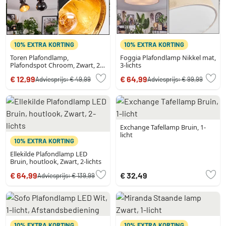
10% EXTRA KORTING
10% EXTRA KORTING
Toren Plafondlamp,
Foggia Plafondlamp Nikkel mat,
Plafondspot Chroom, Zwart, 2-
3-lichts
lichts
€ 12,99
€ 64,99
Adviesprijs:
€ 49,99
Adviesprijs:
€ 99,99
Exchange Tafellamp Bruin, 1-
licht
10% EXTRA KORTING
Ellekilde Plafondlamp LED
Bruin, houtlook, Zwart, 2-lichts
€ 64,99
€ 32,49
Adviesprijs:
€ 139,99
10% EXTRA KORTING
10% EXTRA KORTING