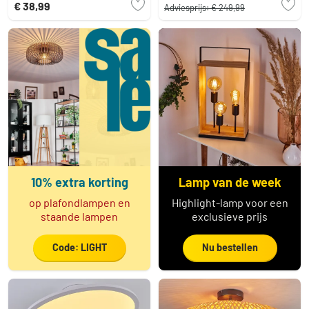
€ 38,99
Adviesprijs:
€ 249,99
10% extra korting
Lamp van de week
op plafondlampen en
Highlight-lamp voor een
staande lampen
exclusieve prijs
Code: LIGHT
Nu bestellen