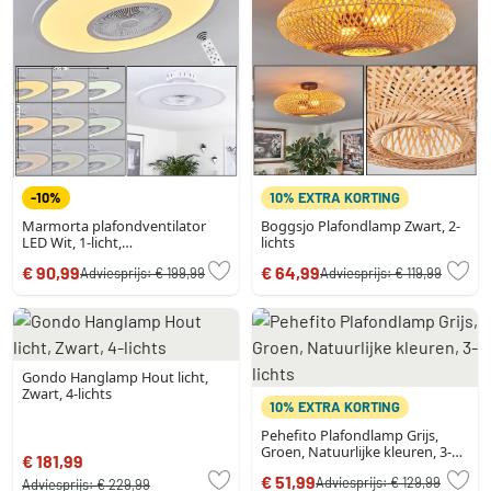
-10%
10% EXTRA KORTING
Marmorta plafondventilator
Boggsjo Plafondlamp Zwart, 2-
LED Wit, 1-licht,
lichts
Afstandsbediening
€ 90,99
€ 64,99
Adviesprijs:
€ 199,99
Adviesprijs:
€ 119,99
Gondo Hanglamp Hout licht,
Zwart, 4-lichts
10% EXTRA KORTING
Pehefito Plafondlamp Grijs,
Groen, Natuurlijke kleuren, 3-
€ 181,99
lichts
€ 51,99
Adviesprijs:
€ 129,99
Adviesprijs:
€ 229,99