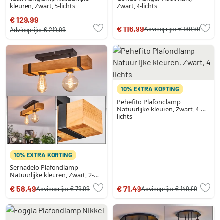
kleuren, Zwart, 5-lichts
Zwart, 4-lichts
€ 129,99
€ 116,99
Adviesprijs:
€ 139,99
Adviesprijs:
€ 219,99
10% EXTRA KORTING
Pehefito Plafondlamp
Natuurlijke kleuren, Zwart, 4-
lichts
10% EXTRA KORTING
Sernadelo Plafondlamp
Natuurlijke kleuren, Zwart, 2-
lichts
€ 58,49
€ 71,49
Adviesprijs:
€ 79,99
Adviesprijs:
€ 149,99