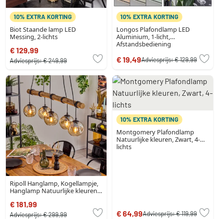
10% EXTRA KORTING
10% EXTRA KORTING
Biot Staande lamp LED
Longos Plafondlamp LED
Messing, 2-lichts
Aluminium, 1-licht,
Afstandsbediening
€ 129,99
€ 19,49
Adviesprijs:
€ 129,99
Adviesprijs:
€ 249,99
10% EXTRA KORTING
Montgomery Plafondlamp
Natuurlijke kleuren, Zwart, 4-
lichts
Ripoll Hanglamp, Kogellampje,
Hanglamp Natuurlijke kleuren,
Zwart, 5-lichts
€ 181,99
€ 64,99
Adviesprijs:
€ 119,99
Adviesprijs:
€ 299,99