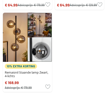
€ 64,99
€ 64,99
Adviesprijs:
€ 179,99
Adviesprijs:
€ 129,99
10% EXTRA KORTING
Remaisnil Staande lamp Zwart,
4-lichts
€ 168,99
Adviesprijs:
€ 179,99