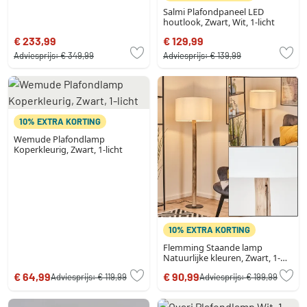
Salmi Plafondpaneel LED
houtlook, Zwart, Wit, 1-licht
€ 233,99
€ 129,99
Adviesprijs:
€ 349,99
Adviesprijs:
€ 139,99
10% EXTRA KORTING
Wemude Plafondlamp
Koperkleurig, Zwart, 1-licht
10% EXTRA KORTING
Flemming Staande lamp
Natuurlijke kleuren, Zwart, 1-
licht
€ 64,99
€ 90,99
Adviesprijs:
€ 119,99
Adviesprijs:
€ 199,99