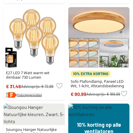
E27 LED 7 Watt warm wit
10% EXTRA KORTING
dimbaar 730 Lumen
Sofo Plafondlamp, Paneel LED
Wit, 1-licht, Afstandsbediening
€ 31,46
Adviesprijs:
€ 72,99
€ 90,99
Adviesprijs:
€ 189,99
Productgegevensblad
10% korting op alle
Soungou Hanger Natuurlijke
ventilatoren