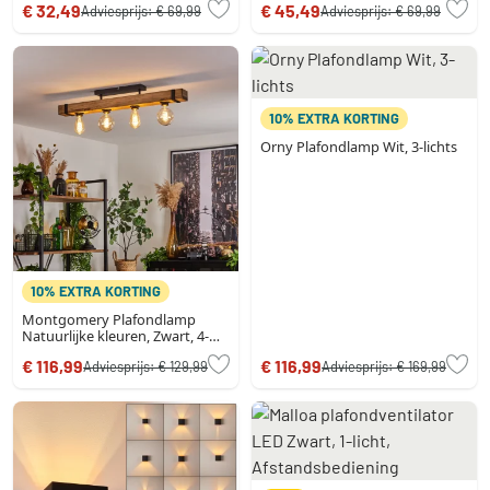
€ 32,49
€ 45,49
Adviesprijs:
€ 69,99
Adviesprijs:
€ 69,99
10% EXTRA KORTING
Orny Plafondlamp Wit, 3-lichts
10% EXTRA KORTING
Montgomery Plafondlamp
Natuurlijke kleuren, Zwart, 4-
lichts
€ 116,99
€ 116,99
Adviesprijs:
€ 129,99
Adviesprijs:
€ 169,99