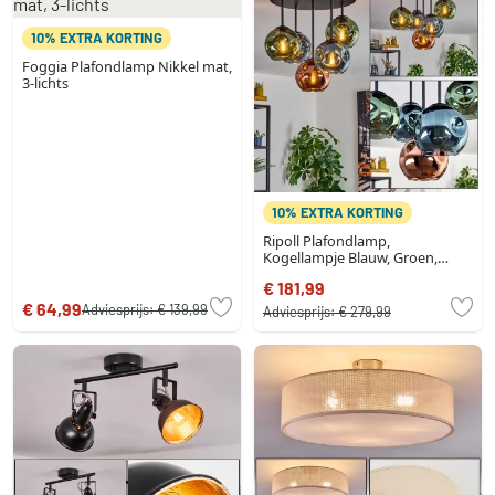
10% EXTRA KORTING
Foggia Plafondlamp Nikkel mat,
3-lichts
10% EXTRA KORTING
Ripoll Plafondlamp,
Kogellampje Blauw, Groen,
Koperkleurig, 5-lichts
€ 181,99
€ 64,99
Adviesprijs:
€ 139,99
Adviesprijs:
€ 279,99