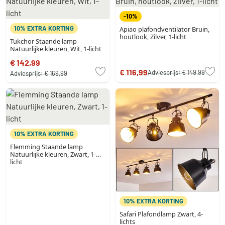
-10%
10% EXTRA KORTING
Apiao plafondventilator Bruin,
houtlook, Zilver, 1-licht
Tukchor Staande lamp
Natuurlijke kleuren, Wit, 1-licht
€ 142,99
€ 116,99
Adviesprijs:
€ 149,99
Adviesprijs:
€ 169,99
10% EXTRA KORTING
Flemming Staande lamp
Natuurlijke kleuren, Zwart, 1-
licht
10% EXTRA KORTING
Safari Plafondlamp Zwart, 4-
lichts