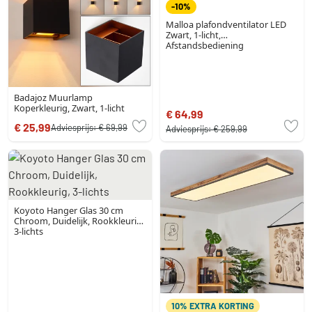
-10%
Malloa plafondventilator LED
Zwart, 1-licht,
Afstandsbediening
Badajoz Muurlamp
Koperkleurig, Zwart, 1-licht
€ 64,99
€ 25,99
Adviesprijs:
€ 69,99
Adviesprijs:
€ 259,99
Koyoto Hanger Glas 30 cm
Chroom, Duidelijk, Rookkleurig,
3-lichts
10% EXTRA KORTING