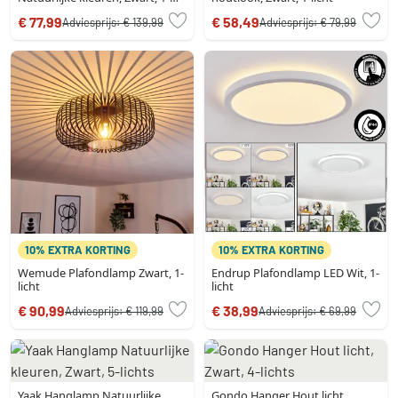
licht
€ 77,99
€ 58,49
Adviesprijs:
€ 139,99
Adviesprijs:
€ 79,99
10% EXTRA KORTING
10% EXTRA KORTING
Wemude Plafondlamp Zwart, 1-
Endrup Plafondlamp LED Wit, 1-
licht
licht
€ 90,99
€ 38,99
Adviesprijs:
€ 119,99
Adviesprijs:
€ 69,99
Yaak Hanglamp Natuurlijke
Gondo Hanger Hout licht,