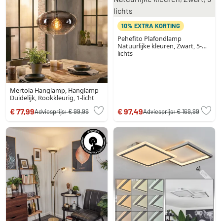
10% EXTRA KORTING
Pehefito Plafondlamp
Natuurlijke kleuren, Zwart, 5-
lichts
Mertola Hanglamp, Hanglamp
Duidelijk, Rookkleurig, 1-licht
€ 77,99
€ 97,49
Adviesprijs:
€ 99,99
Adviesprijs:
€ 169,99