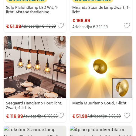
Sofo Plafondlamp LED Wit, 1-
Miranda Staande lamp Zwart, 1-
licht, Afstandsbediening
licht
€ 168,99
€ 51,99
Adviesprijs:
€ 149,99
Adviesprijs:
€ 249,99
Seegaard Hanglamp Hout licht,
Mezia Muurlamp Goud, 1-licht
Zwart, 4-lichts
€ 116,99
€ 51,99
Adviesprijs:
€ 169,99
Adviesprijs:
€ 69,99