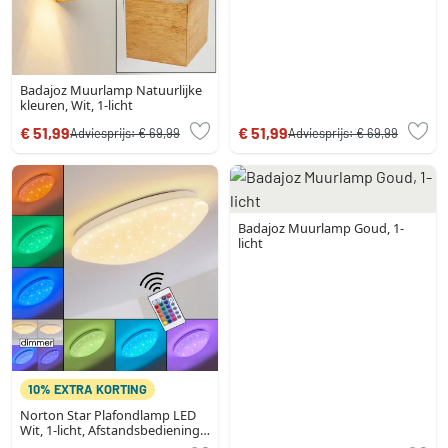
Badajoz Muurlamp Natuurlijke
kleuren, Wit, 1-licht
€ 51,99
€ 51,99
Adviesprijs:
€ 69,99
Adviesprijs:
€ 69,99
Badajoz Muurlamp Goud, 1-
licht
10% EXTRA KORTING
Norton Star Plafondlamp LED
Wit, 1-licht, Afstandsbediening,
Kleurwisselaar