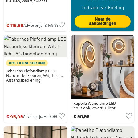
kleuren, Zwart, 5-lichts
Tijd voor verkoeling
Naar de
aanbiedingen
€ 116,99
Adviesprijs:
€ 149,99
10% EXTRA KORTING
Tabernas Plafondlamp LED
Natuurlijke kleuren, Wit, 1-licht,
Afstandsbediening
Rapoila Wandlamp LED
houtlook, Zwart, 1-licht
€ 45,49
€ 90,99
Adviesprijs:
€ 89,99