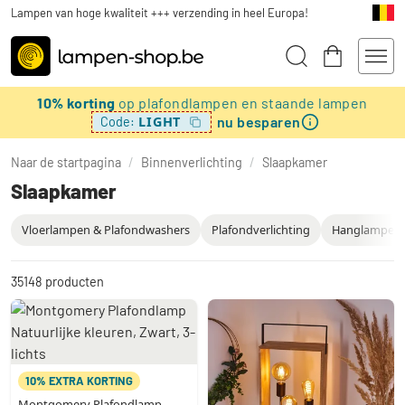
Lampen van hoge kwaliteit +++ verzending in heel Europa!
10% korting
op plafondlampen en staande lampen
nu besparen
LIGHT
Code:
Naar de startpagina
/
Binnenverlichting
/
Slaapkamer
Slaapkamer
Vloerlampen & Plafondwashers
Plafondverlichting
Hanglampen 
35148
producten
10% EXTRA KORTING
Montgomery Plafondlamp