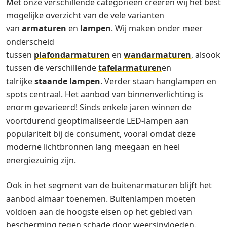
Met onze verschillende categorieën creëren wij het best
mogelijke overzicht van de vele varianten
van
armaturen
en
lampen
. Wij maken onder meer
onderscheid
tussen
plafondarmaturen
en
wandarmaturen
, alsook
tussen de verschillende
tafelarmaturen
en
talrijke
staande lampen
. Verder staan hanglampen en
spots centraal. Het aanbod van binnenverlichting is
enorm gevarieerd! Sinds enkele jaren winnen de
voortdurend geoptimaliseerde LED-lampen aan
populariteit bij de consument, vooral omdat deze
moderne lichtbronnen lang meegaan en heel
energiezuinig zijn.
Ook in het segment van de buitenarmaturen blijft het
aanbod almaar toenemen. Buitenlampen moeten
voldoen aan de hoogste eisen op het gebied van
bescherming tegen schade door weersinvloeden.