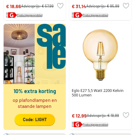
€ 18,66
€ 31,14
Adviesprijs:
€ 57,99
Adviesprijs:
€ 95,99
Productgegevensblad
Productgegevensblad
10% extra korting
Eglo E27 5,5 Watt 2200 Kelvin
500 Lumen
op plafondlampen en
staande lampen
€ 12,99
Adviesprijs:
€ 19,99
Code: LIGHT
Productgegevensblad