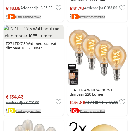
€ 18,85
€ 81,78
Adviesprijs:
€ 43,99
Adviesprijs:
€ 188,99
Productgegevensblad
Productgegevensblad
E27 LED 7.5 Watt neutraal wit
dimbaar 1055 Lumen
E14 LED 4 Watt warm wit
dimbaar 220 Lumen
€ 134,43
€ 34,89
Adviesprijs:
€ 107,99
Adviesprijs:
€ 310,99
Productgegevensblad
Productgegevensblad