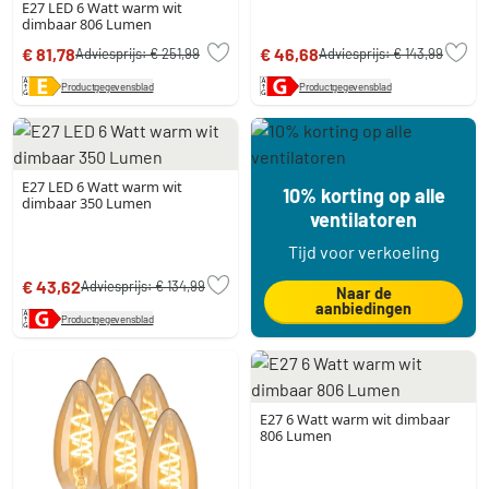
E27 LED 6 Watt warm wit
dimbaar 806 Lumen
€ 81,78
€ 46,68
Adviesprijs:
€ 251,99
Adviesprijs:
€ 143,99
Productgegevensblad
Productgegevensblad
E27 LED 6 Watt warm wit
10% korting op alle
dimbaar 350 Lumen
ventilatoren
Tijd voor verkoeling
€ 43,62
Adviesprijs:
€ 134,99
Naar de
aanbiedingen
Productgegevensblad
E27 6 Watt warm wit dimbaar
806 Lumen