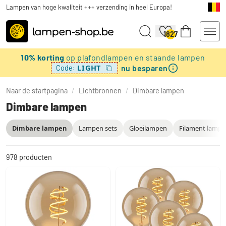
Lampen van hoge kwaliteit +++ verzending in heel Europa!
1827
10% korting
op plafondlampen en staande lampen
nu besparen
LIGHT
Code:
Naar de startpagina
/
Lichtbronnen
/
Dimbare lampen
Dimbare lampen
Dimbare lampen
Lampen sets
Gloeilampen
Filament lamp
978
producten