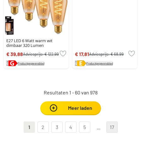
E27 LED 6 Watt warm wit
dimbaar 320 Lumen
€ 39,88
€ 17,81
Adviesprijs:
€ 122,99
Adviesprijs:
€ 68,99
Productgegevensblad
Productgegevensblad
Resultaten 1 - 60 van 978
Meer laden
1
2
3
4
5
...
17