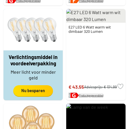
Productgegevensblad
Productgegevensblad
E27 LED 6 Watt warm wit
dimbaar 320 Lumen
Verlichtingsmiddel in
voordeelverpakking
Meer licht voor minder
geld
€ 43,55
Adviesprijs:
€ 134,99
Nu besparen
Productgegevensblad