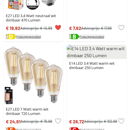
E27 LED 3.4 Watt neutraal wit
dimbaar 470 Lumen
€ 19,92
€ 7,62
Adviesprijs:
€ 45,99
Adviesprijs:
€ 17,99
Productgegevensblad
Productgegevensblad
E14 LED 3.4 Watt warm wit
dimbaar 250 Lumen
E27 LED 7 Watt warm wit
dimbaar 720 Lumen
€ 24,91
€ 26,72
Adviesprijs:
€ 76,99
Adviesprijs:
€ 102,99
Productgegevensblad
Productgegevensblad