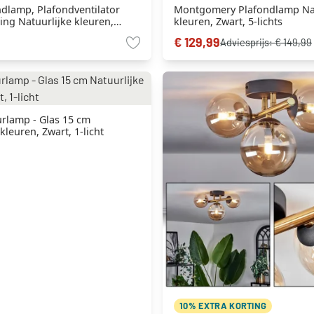
ndlamp, Plafondventilator
Montgomery Plafondlamp Nat
ting Natuurlijke kleuren,
kleuren, Zwart, 5-lichts
Zilver, 3-lichts
€ 129,99
Adviesprijs:
€ 149,99
rlamp - Glas 15 cm
kleuren, Zwart, 1-licht
10% EXTRA KORTING