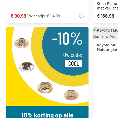
Stelo Plafo
met verlich
Nikkel mat, 
€ 90,99
€ 168,99
Adviesprijs:
€ 114,99
Koyoto Muu
Natuurlijke 
10% korting op alle