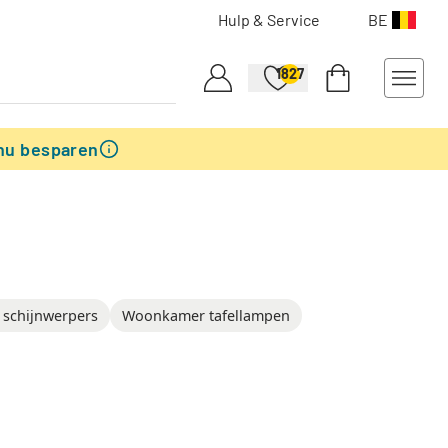
Hulp & Service
BE
1827
nu besparen
 schijnwerpers
Woonkamer tafellampen