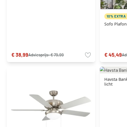
10% EXTRA
Sofo Plafon
€ 38,99
€ 45,49
Adviesprijs:
€ 79,99
Ad
Havsta Ban
licht