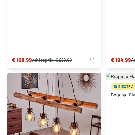
€ 168,99
€ 194,99
Adviesprijs:
€ 269,99
Ad
10% EXTRA
Boggsjo Pla