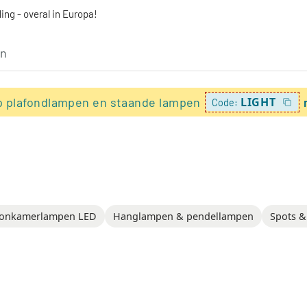
ing - overal in Europa!
p plafondlampen en staande lampen
LIGHT
Code:
onkamerlampen LED
Hanglampen & pendellampen
Spots &