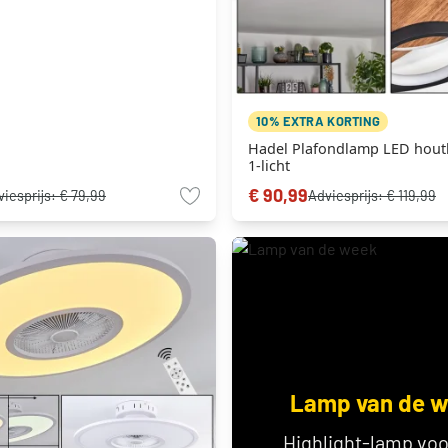
10% EXTRA KORTING
Hadel Plafondlamp LED houtl
1-licht
€ 90,99
viesprijs:
€ 79,99
Adviesprijs:
€ 119,99
Lamp van de 
Highlight-lamp voo