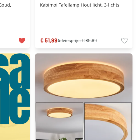
 Goud,
Kabimoi Tafellamp Hout licht, 3-lichts
€ 51,99
Adviesprijs:
€ 89,99