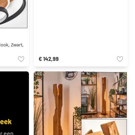
ook, Zwart,
€ 142,99
week
r een