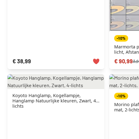
-10%
Marmorta pl
licht, Afst
€ 38,99
€ 90,99
Adv
Koyoto Hanglamp, Kogellampje,
-10%
Hanglamp Natuurlijke kleuren, Zwart, 4-
Morino plaf
lichts
mat, 2-lich