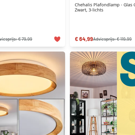
Chehalis Plafondlamp - Glas
Zwart, 3-lichts
€ 64,99
viesprijs:
€ 79,99
Adviesprijs:
€ 119,99