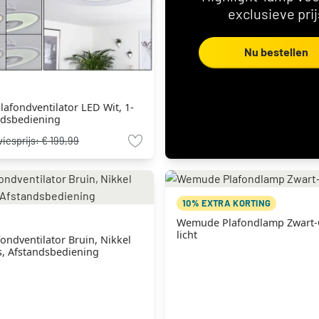
exclusieve prij
Nu bestellen
afondventilator LED Wit, 1-
andsbediening
iesprijs:
€ 199,99
10% EXTRA KORTING
Wemude Plafondlamp Zwart-
licht
ondventilator Bruin, Nikkel
ts, Afstandsbediening