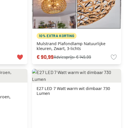
10% EXTRA KORTING
Mulstrand Plafondlamp Natuurlijke
kleuren, Zwart, 3-lichts
€ 90,99
Adviesprijs:
€ 149,99
E27 LED 7 Watt warm wit dimbaar 730
Lumen
Groen,