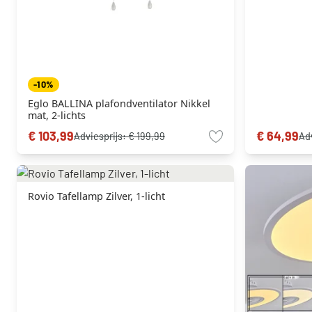
-10%
Eglo BALLINA plafondventilator Nikkel
mat, 2-lichts
€ 103,99
€ 64,99
Adviesprijs:
€ 199,99
Ad
Rovio Tafellamp Zilver, 1-licht