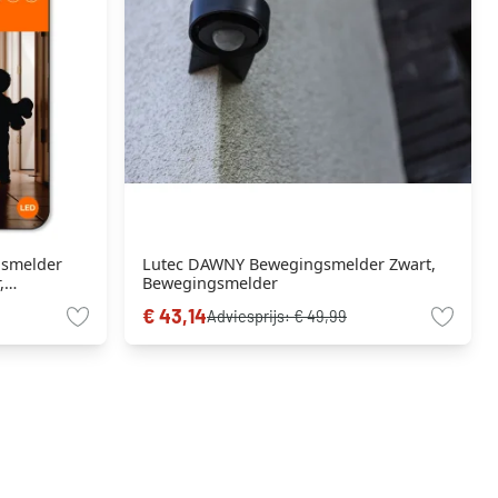
smelder
Lutec DAWNY Bewegingsmelder Zwart,
,
Bewegingsmelder
€ 43,14
Adviesprijs:
€ 49,99