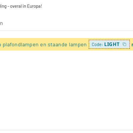
ing - overal in Europa!
p plafondlampen en staande lampen
LIGHT
Code: