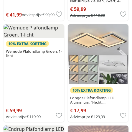
Natuurlijke kleuren, Zwart, 4-
lichts
€ 59,99
€ 41,99
Adviesprijs:
€ 99,99
Adviesprijs:
€ 119,99
10% EXTRA KORTING
Wemude Plafondlamp Groen, 1-
licht
10% EXTRA KORTING
Longos Plafondlamp LED
Aluminium, 1-licht,
Afstandsbediening
€ 59,99
€ 17,99
Adviesprijs:
€ 119,99
Adviesprijs:
€ 129,99