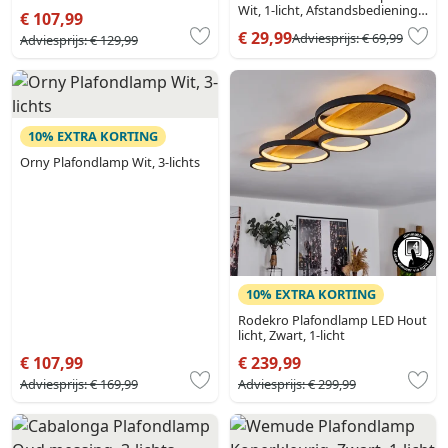
lichts
Wit, 1-licht, Afstandsbediening,
€ 107,99
Kleurwisselaar
€ 29,99
Adviesprijs:
€ 69,99
Adviesprijs:
€ 129,99
10% EXTRA KORTING
Orny Plafondlamp Wit, 3-lichts
10% EXTRA KORTING
Rodekro Plafondlamp LED Hout
licht, Zwart, 1-licht
€ 107,99
€ 239,99
Adviesprijs:
€ 169,99
Adviesprijs:
€ 299,99