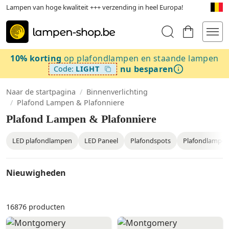
Lampen van hoge kwaliteit +++ verzending in heel Europa!
10% korting
op plafondlampen en staande lampen
nu besparen
Code:
LIGHT
Naar de startpagina
/
Binnenverlichting
/
Plafond Lampen & Plafonniere
Plafond Lampen & Plafonniere
LED plafondlampen
LED Paneel
Plafondspots
Plafondlampen
Nieuwigheden
16876
producten