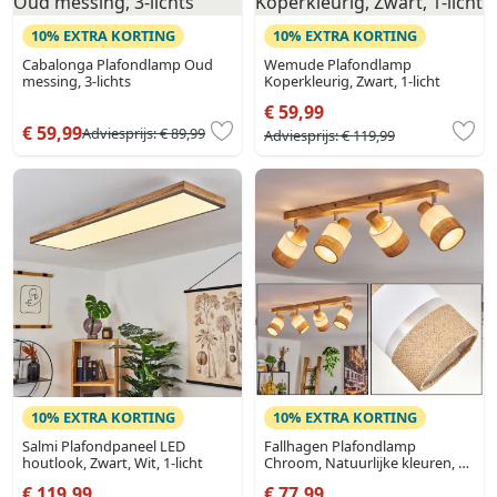
10% EXTRA KORTING
10% EXTRA KORTING
Cabalonga Plafondlamp Oud
Wemude Plafondlamp
messing, 3-lichts
Koperkleurig, Zwart, 1-licht
€ 59,99
€ 59,99
Adviesprijs:
€ 89,99
Adviesprijs:
€ 119,99
10% EXTRA KORTING
10% EXTRA KORTING
Salmi Plafondpaneel LED
Fallhagen Plafondlamp
houtlook, Zwart, Wit, 1-licht
Chroom, Natuurlijke kleuren, 4-
lichts
€ 119,99
€ 77,99