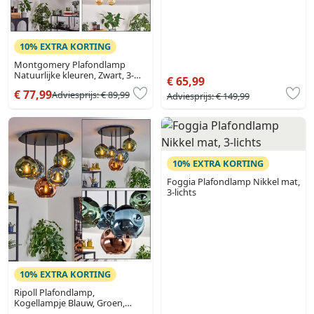
10% EXTRA KORTING
Montgomery Plafondlamp
Natuurlijke kleuren, Zwart, 3-
€ 65,99
lichts
€ 77,99
Adviesprijs:
€ 89,99
Adviesprijs:
€ 149,99
10% EXTRA KORTING
Foggia Plafondlamp Nikkel mat,
3-lichts
10% EXTRA KORTING
Ripoll Plafondlamp,
Kogellampje Blauw, Groen,
Koperkleurig, 5-lichts