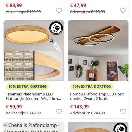
lichts
€ 83,99
€ 47,99
Adviesprijs:
€ 189,99
Adviesprijs:
€ 129,99
10% EXTRA KORTING
10% EXTRA KORTING
Tabernas Plafondlamp LED
Pompu Plafondlamp LED Hout
Natuurlijke kleuren, Wit, 1-licht,
donker, Zwart, 2-lichts
Afstandsbediening
€ 59,99
€ 143,99
Adviesprijs:
€ 149,99
Adviesprijs:
€ 249,99