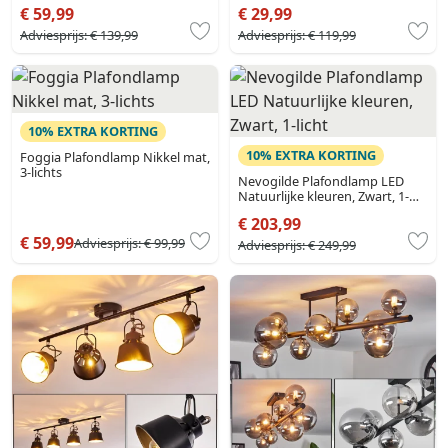
€ 59,99
€ 29,99
Adviesprijs:
€ 139,99
Adviesprijs:
€ 119,99
10% EXTRA KORTING
10% EXTRA KORTING
Foggia Plafondlamp Nikkel mat,
3-lichts
Nevogilde Plafondlamp LED
Natuurlijke kleuren, Zwart, 1-
licht
€ 203,99
€ 59,99
Adviesprijs:
€ 99,99
Adviesprijs:
€ 249,99