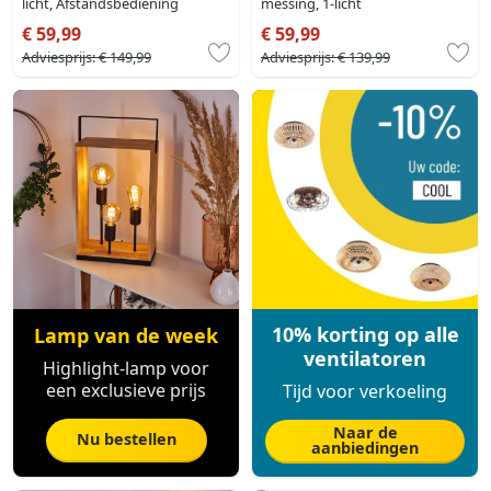
licht, Afstandsbediening
messing, 1-licht
€ 59,99
€ 59,99
Adviesprijs:
€ 149,99
Adviesprijs:
€ 139,99
10% korting op alle
Lamp van de week
ventilatoren
Highlight-lamp voor
een exclusieve prijs
Tijd voor verkoeling
Naar de
Nu bestellen
aanbiedingen