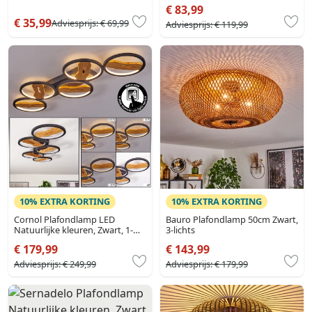
€ 83,99
€ 35,99
Adviesprijs:
€ 69,99
Adviesprijs:
€ 119,99
10% EXTRA KORTING
10% EXTRA KORTING
Cornol Plafondlamp LED
Bauro Plafondlamp 50cm Zwart,
Natuurlijke kleuren, Zwart, 1-
3-lichts
licht
€ 179,99
€ 143,99
Adviesprijs:
€ 249,99
Adviesprijs:
€ 179,99