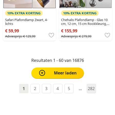
10% EXTRA KORTING
10% EXTRA KORTING
Safari Plafondlamp Zwart, 4-
Chehalis Plafondlamp - Glas 10
lichts
cm, 12 cm, 15 cm Rookkleurig,
10-lichts
€ 59,99
€ 155,99
Adviesprijs:
€ 129,99
Adviesprijs:
€ 279,99
Resultaten 1 - 60 van 16876
Meer laden
1
2
3
4
5
...
282