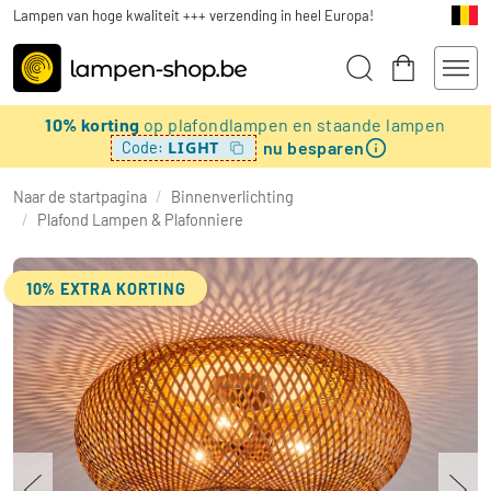
Lampen van hoge kwaliteit +++ verzending in heel Europa!
10% korting
op plafondlampen en staande lampen
nu besparen
LIGHT
Code:
Naar de startpagina
/
Binnenverlichting
/
Plafond Lampen & Plafonniere
10% EXTRA KORTING