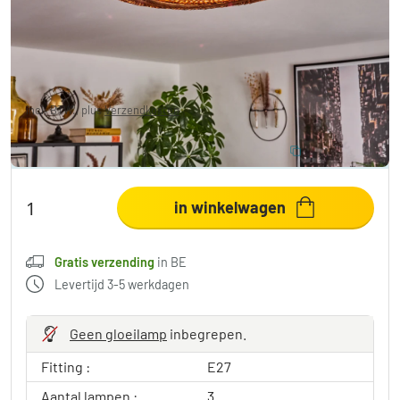
€ 155,99
-13%
Je redt
€ 24,00
Adviesprijs:
€ 179,99
incl. BTW., plus
Verzendkosten
,
Gratis verzending
in BE
10% BESPAREN
:
LIGHT
Code:
in winkelwagen
Gratis verzending
in BE
Levertijd 3-5 werkdagen
Geen gloeilamp
inbegrepen.
Fitting :
E27
Aantal lampen :
3