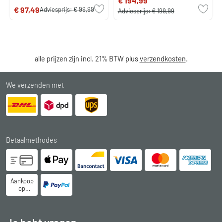
€ 194,99
€ 97,49
Adviesprijs:
€ 99,99
Adviesprijs:
€ 199,99
alle prijzen zijn incl. 21% BTW plus
verzendkosten
.
We verzenden met
Betaalmethodes
Aankoop
op
rekening