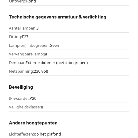
Ontwerp:
Rond
Technische gegevens armatuur & verlichting
Aantal lampen:
3
Fitting:
E27
Lamp(en) inbegrepen:
Geen
Vervangbare lamp:
Ja
Dimbaar:
Externe dimmer (niet inbegrepen)
Netspanning:
230 volt
Beveiliging
IP-waarde:
IP20
Veiligheidsklasse:
II
Andere hoogtepunten
Lichteffecten:
op het plafond