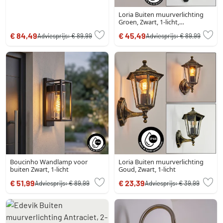
Loria Buiten muurverlichting
Groen, Zwart, 1-licht,
Bewegingsmelder
€ 84,49
€ 45,49
Adviesprijs:
€ 89,99
Adviesprijs:
€ 89,99
Boucinho Wandlamp voor
Loria Buiten muurverlichting
buiten Zwart, 1-licht
Goud, Zwart, 1-licht
€ 51,99
€ 23,39
Adviesprijs:
€ 89,99
Adviesprijs:
€ 39,99