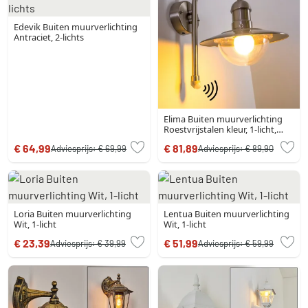
Edevik Buiten muurverlichting
Antraciet, 2-lichts
Elima Buiten muurverlichting
Roestvrijstalen kleur, 1-licht,
Bewegingsmelder
€ 64,99
€ 81,89
Adviesprijs:
€ 69,99
Adviesprijs:
€ 89,90
Loria Buiten muurverlichting
Lentua Buiten muurverlichting
Wit, 1-licht
Wit, 1-licht
€ 23,39
€ 51,99
Adviesprijs:
€ 39,99
Adviesprijs:
€ 59,99