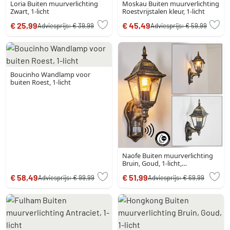
Loria Buiten muurverlichting
Moskau Buiten muurverlichting
Zwart, 1-licht
Roestvrijstalen kleur, 1-licht
€ 25,99
€ 45,49
Adviesprijs:
€ 39,99
Adviesprijs:
€ 59,99
Boucinho Wandlamp voor
buiten Roest, 1-licht
Naofe Buiten muurverlichting
Bruin, Goud, 1-licht,
Bewegingsmelder
€ 58,49
€ 51,99
Adviesprijs:
€ 99,99
Adviesprijs:
€ 69,99