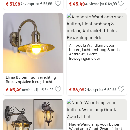
€ 51,99
€ 45,49
Adviesprijs:
€ 59,99
Adviesprijs:
€ 64,99
Almodofa Wandlamp voor
buiten, Licht omhoog & omlaag
Antraciet, 1-licht,
Bewegingsmelder
Elima Buitenmuur verlichting
Roestvrijstalen kleur, 1-licht
€ 45,49
€ 38,99
Adviesprijs:
€ 64,99
Adviesprijs:
€ 69,99
Naofe Wandlamp voor buiten,
Wandlamp Goud, Zwart, 1-licht