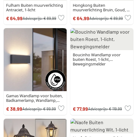
Fulham Buiten muurverlichting
Hongkong Buiten
Antraciet, 1-licht
muurverlichting Bruin, Goud, 1-
licht
€ 64,99
€ 64,99
Adviesprijs:
€ 89,99
Adviesprijs:
€ 89,99
Boucinho Wandlamp voor
buiten Roest, 1-licht,
Bewegingsmelder
Gamas Wandlamp voor buiten,
Badkamerlamp, Wandlamp,
Muurspot Antraciet, 1-licht
€ 38,99
€ 77,99
Adviesprijs:
€ 99,99
Adviesprijs:
€ 119,99