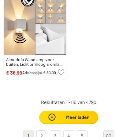
Almodofa Wandlamp voor
buiten, Licht omhoog & omlaag
Wit, 1-licht, Bewegingsmelder
€ 38,99
Adviesprijs:
€ 69,99
Resultaten 1 - 60 van 4790
Meer laden
1
2
3
4
5
...
80