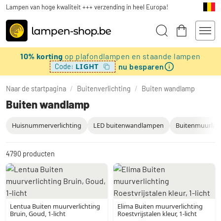
Lampen van hoge kwaliteit +++ verzending in heel Europa!
10% korting
op plafondlampen en staande lampen
nu besparen
LIGHT
Code:
Naar de startpagina
/
Buitenverlichting
/
Buiten wandlamp
Buiten wandlamp
Huisnummerverlichting
LED buitenwandlampen
Buitenmuurlamp
4790
producten
Lentua Buiten muurverlichting
Elima Buiten muurverlichting
Bruin, Goud, 1-licht
Roestvrijstalen kleur, 1-licht