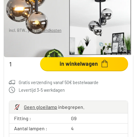
€ 47,99
-68%
Je redt
€ 102,00
Adviesprijs:
€ 149,99
incl. BTW., plus
Verzendkosten
10% BESPAREN
:
LIGHT
Code:
in winkelwagen
Gratis verzending vanaf 50€ bestelwaarde
Levertijd 3-5 werkdagen
Geen gloeilamp
inbegrepen.
Fitting :
G9
Aantal lampen :
4