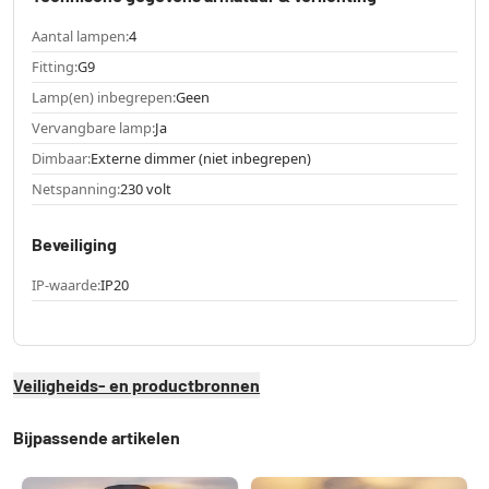
Aantal lampen:
4
Fitting:
G9
Lamp(en) inbegrepen:
Geen
Vervangbare lamp:
Ja
Dimbaar:
Externe dimmer (niet inbegrepen)
Netspanning:
230 volt
Beveiliging
IP-waarde:
IP20
Veiligheids- en productbronnen
Bijpassende artikelen