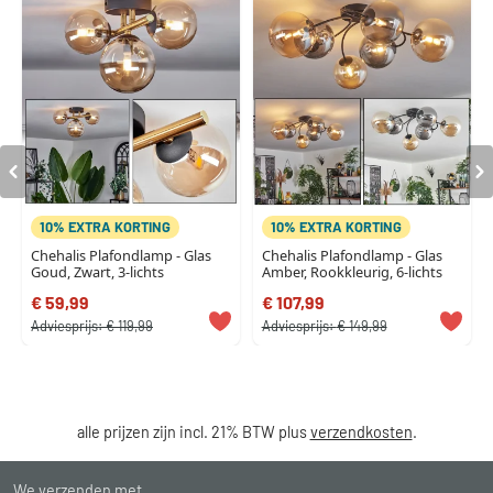
10% EXTRA KORTING
10% EXTRA KORTING
Chehalis Plafondlamp - Glas
Chehalis Plafondlamp - Glas
Goud, Zwart, 3-lichts
Amber, Rookkleurig, 6-lichts
€ 59,99
€ 107,99
Adviesprijs:
€ 119,99
Adviesprijs:
€ 149,99
alle prijzen zijn incl. 21% BTW plus
verzendkosten
.
We verzenden met