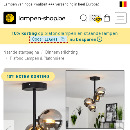
Lampen van hoge kwaliteit +++ verzending in heel Europa!
1827
10% korting
op plafondlampen en staande lampen
nu besparen
LIGHT
Code:
Naar de startpagina
/
Binnenverlichting
/
Plafond Lampen & Plafonniere
10% EXTRA KORTING