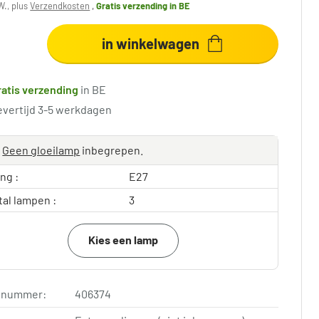
W., plus
Verzendkosten
,
Gratis verzending
in BE
in winkelwagen
ratis verzending
in BE
evertijd 3-5 werkdagen
Geen gloeilamp
inbegrepen.
ing :
E27
tal lampen :
3
Kies een lamp
elnummer:
406374