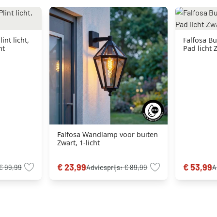
int licht,
Falfosa Bui
ht
Pad licht Z
Falfosa Wandlamp voor buiten
Zwart, 1-licht
€ 23,99
€ 53,99
€ 99,99
Adviesprijs:
€ 89,99
A