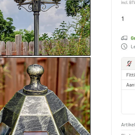
incl. BT
G
L
Fitt
Aan
Artik