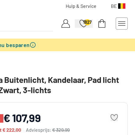
Hulp & Service
BE
1827
nu besparen
a Buitenlicht, Kandelaar, Pad licht
Zwart, 3-lichts
€ 107,99
%
dt
€ 222,00
Adviesprijs:
€ 329,99