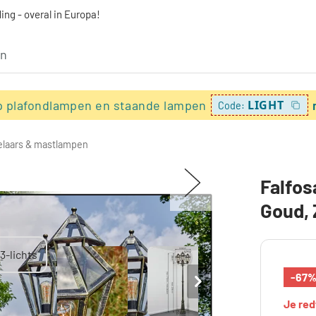
ing - overal in Europa!
p plafondlampen en staande lampen
LIGHT
Code:
laars & mastlampen
Falfos
Goud, 
-67
Je re