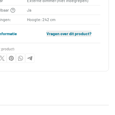
ar
Externe dimmer (niet inbegrepen)
elbaar
Ja
ingen:
Hoogte: 242 cm
nformatie
Vragen over dit product?
t product: