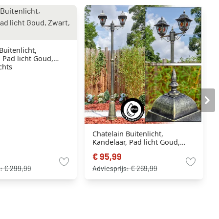
Buitenlicht,
 Pad licht Goud,
chts
Chatelain Buitenlicht,
Kandelaar, Pad licht Goud,
Zwart, 2-lichts
€ 95,99
s:
€ 299,99
Adviesprijs:
€ 269,99