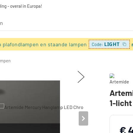
ing - overal in Europa!
p plafondlampen en staande lampen
LIGHT
Code:
ampen
Artem
1-licht
€ 