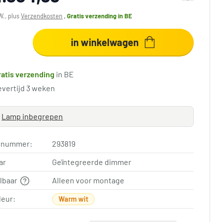
W., plus
Verzendkosten
,
Gratis verzending
in BE
in winkelwagen
ratis verzending
in BE
evertijd 3 weken
Lamp inbegrepen
elnummer:
293819
ar
Geïntegreerde dimmer
elbaar
Alleen voor montage
leur:
Warm wit