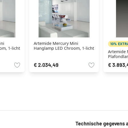
ini
Artemide Mercury Mini
10% EXTR
m, 1-licht
Hanglamp LED Chroom, 1-licht
Artemide 
Plafondla
licht
€ 2.034,49
€ 3.893,
Technische gegevens a