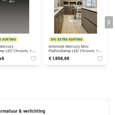
A KORTING
10% EXTRA KORTING
Mercury
Artemide Mercury Mini
mp LED Chroom, 1-
Plafondlamp LED Chroom, 1-
licht
49
€ 1.858,99
rmatuur & verlichting