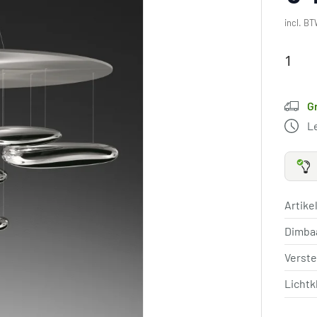
incl. BT
G
L
Artik
Dimba
Verst
Lichtk