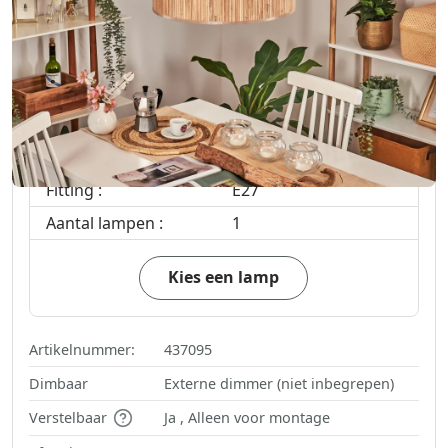
in winkelwagen
Gratis verzending
in BE
Levertijd 3-5 werkdagen
Geen gloeilamp
inbegrepen.
Fitting :
E27
Aantal lampen :
1
Kies een lamp
Artikelnummer:
437095
Dimbaar
Externe dimmer (niet inbegrepen)
Verstelbaar
Ja , Alleen voor montage