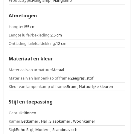
Producttype:
Hanglamp , Hanglamp
Afmetingen
Hoogte:
155 cm
Lengte luifel/bekleding:
2.5 cm
Ontlading luifel/afdekking:
12 cm
Materiaal en kleur
Materiaal van armatuur:
Metaal
Materiaal van lampenkap of frame:
Zeegras, stof
Kleur van lampenkamp of frame:
Bruin , Natuurlijke kleuren
Stijl en toepassing
Gebruik:
Binnen
Kamer:
Eetkamer , Hal , Slaapkamer , Woonkamer
Stijl:
Boho Stijl , Modern , Scandinavisch