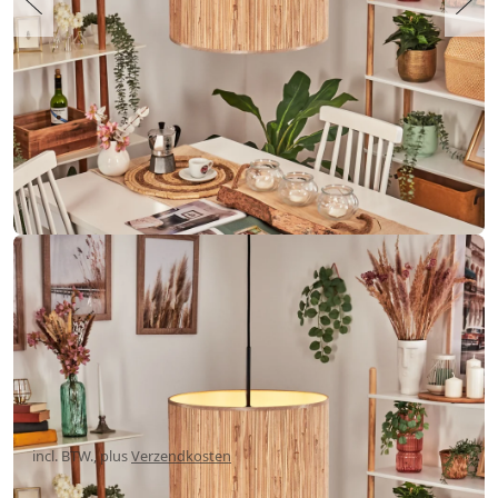
Bongal Hanglamp, Hanglamp Bruin,
Natuurlijke kleuren, 1-licht
€ 71,99
-28%
Je redt
€ 28,00
Adviesprijs:
€ 99,99
incl. BTW., plus
Verzendkosten
,
Gratis verzending
in BE