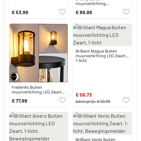
muurverlichting
Roestvrijstalen kleur, 2-lichts,
€ 53,99
€ 89,99
Bewegingsmelder
Brilliant Magua Buiten
muurverlichting LED Zwart,
1-licht
Frederiks Buiten
muurverlichting LED Zwart,
€ 56,73
1-licht
€ 77,99
Adviesprijs:
€ 59,99
Brillliant Venlo Buiten