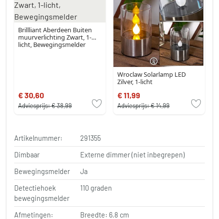
Brillliant Aberdeen Buiten
muurverlichting Zwart, 1-
licht, Bewegingsmelder
Wroclaw Solarlamp LED
Zilver, 1-licht
€ 30,60
€ 11,99
Adviesprijs:
€ 38,99
Adviesprijs:
€ 14,99
Artikelnummer:
291355
Dimbaar
Externe dimmer (niet inbegrepen)
Bewegingsmelder
Ja
Detectiehoek
110 graden
bewegingsmelder
Afmetingen:
Breedte: 6.8 cm