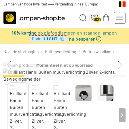
Lampen van hoge kwaliteit +++ verzending in heel Europa!
1827
10% korting
op plafondlampen en staande lampen
nu besparen
LIGHT
Code:
Naar de startpagina
/
Buitenverlichting
/
Buiten wandlamp
Momenteel niet op voorraad