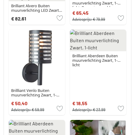
muurverlichting Zwart, 1-
Brilliant Alvero Buiten
licht, Bewegingsmelder
muurverlichting LED Zwart,
€ 65,45
1-licht, Bewegingsmelder
€ 82,61
Adviesprijs:
€ 79,99
Brillliant Aberdeen Buiten
muurverlichting Zwart, 1-
licht
Brillliant Venlo Buiten
muurverlichting Zwart, 1-
licht
€ 50,40
€ 18,55
Adviesprijs:
€ 59,99
Adviesprijs:
€ 23,99