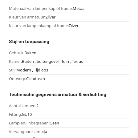
Materiaal van lampenkap of frame:
Metaal
Kleur van armatuur:
Zilver
Kleur van lampenkamp of frame:
Zilver
Stijl en toepassing
Gebruik:
Buiten
Kamer:
Buiten , buitengevel , Tuin , Terras
Stijl:
Modern , Tijdloos
Ontwerp:
Cilindrisch
Technische gegevens armatuur & verlichting
Aantal lampen:
2
Fitting:
GU10
Lamp(en) inbegrepen:
Geen
Vervangbare lamp:
Ja