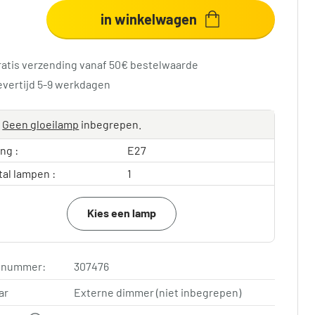
in winkelwagen
ratis verzending vanaf 50€ bestelwaarde
evertijd 5-9 werkdagen
Geen gloeilamp
inbegrepen.
ing :
E27
tal lampen :
1
Kies een lamp
elnummer:
307476
ar
Externe dimmer (niet inbegrepen)