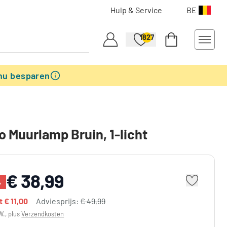
Hulp & Service
BE
1827
nu besparen
 Muurlamp Bruin, 1-licht
€ 38,99
%
dt
€ 11,00
Adviesprijs:
€ 49,99
W., plus
Verzendkosten