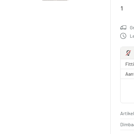
G
L
Fitt
Aan
Artik
Dimba