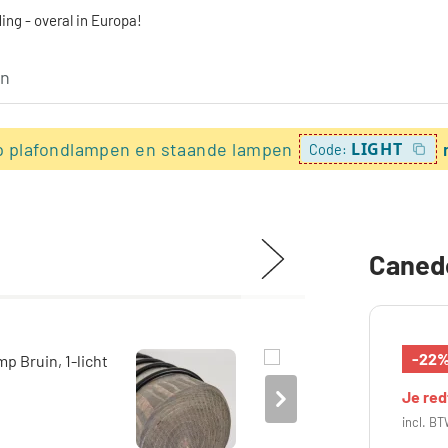
ing - overal in Europa!
p plafondlampen en staande lampen
LIGHT
Code:
Canedo
-22
Je re
incl. BT