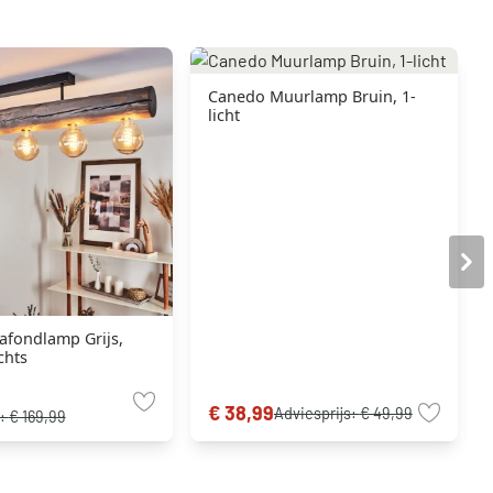
Canedo Muurlamp Bruin, 1-
licht
afondlamp Grijs,
chts
€ 38,99
Adviesprijs:
€ 49,99
s:
€ 169,99