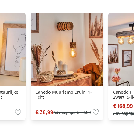
tuurlijke
Canedo Muurlamp Bruin, 1-
Canedo Pl
ht
licht
Zwart, 5-li
€ 168,99
€ 38,99
Adviesprijs:
€ 49,99
Adviesprij