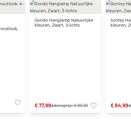
Gondo Hanglamp Natuurlijke
Sontey Ha
kleuren, Zwart, 3-lichts
kleuren, Z
houtlook,
€ 77,99
€ 64,99
Adviesprijs:
€ 89,99
A