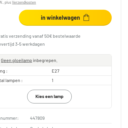
W., plus
Verzendkosten
in winkelwagen
ratis verzending vanaf 50€ bestelwaarde
evertijd 3-5 werkdagen
Geen gloeilamp
inbegrepen.
ing :
E27
tal lampen :
1
Kies een lamp
elnummer:
447809