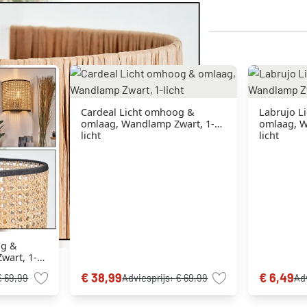
Cardeal Licht omhoog &
Labrujo L
omlaag, Wandlamp Zwart, 1-
omlaag, W
licht
licht
og &
wart, 1-
€ 38,99
€ 6,49
€ 69,99
Adviesprijs:
€ 69,99
Ad