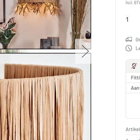
incl. BT
G
L
Fitt
Aan
Artik