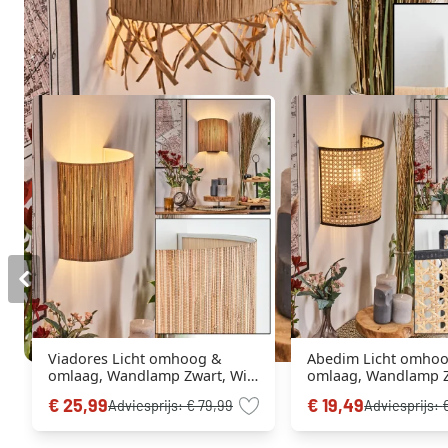
Misschien vind je dit ook leuk
Viadores Licht omhoog &
Abedim Licht omho
omlaag, Wandlamp Zwart, Wit,
omlaag, Wandlamp Z
1-licht
licht
€ 25,99
€ 19,49
Adviesprijs:
€ 79,99
Adviesprijs: