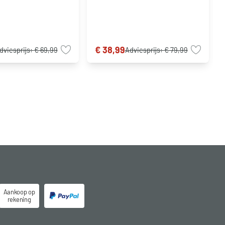
€ 38,99
dviesprijs:
€ 69,99
Adviesprijs:
€ 79,99
Aankoop op
rekening