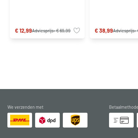
€ 12,99
€ 38,99
Adviesprijs:
€ 69,99
Adviesprijs:
We verzenden met
Betaalmethod