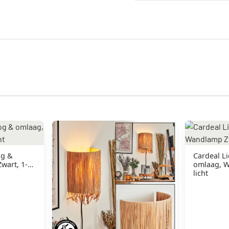
og &
Cardeal L
wart, 1-
omlaag, W
licht