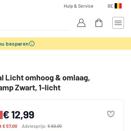
Hulp & Service
BE
nu besparen
l Licht omhoog & omlaag,
mp Zwart, 1-licht
€ 12,99
dt
€ 57,00
Adviesprijs:
€ 69,99