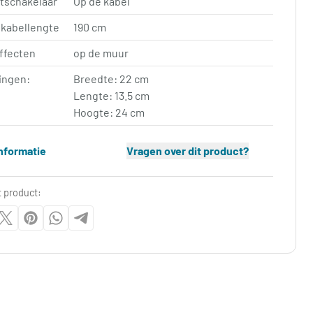
tschakelaar
Op de kabel
 kabellengte
190 cm
ffecten
op de muur
ingen:
Breedte: 22 cm
Lengte: 13.5 cm
Hoogte: 24 cm
nformatie
Vragen over dit product?
t product: