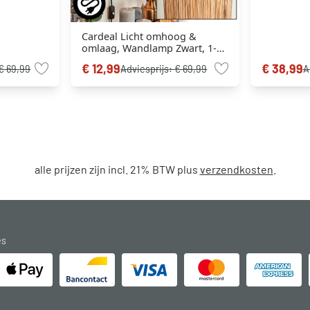
Cardeal Licht omhoog &
omlaag, Wandlamp Zwart, 1-
licht
€ 12,99
€ 38,99
€ 69,99
Adviesprijs:
€ 69,99
A
alle prijzen zijn incl. 21% BTW plus
verzendkosten
.
es