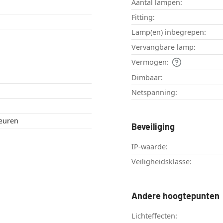
Aantal lampen:
Fitting:
Lamp(en) inbegrepen:
Vervangbare lamp:
Vermogen:
Dimbaar:
Netspanning:
leuren
Beveiliging
IP-waarde:
Veiligheidsklasse:
Andere hoogtepunten
Lichteffecten: