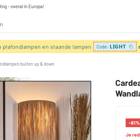
ing - overal in Europa!
p plafondlampen en staande lampen
LIGHT
Code:
ndlampen buiten up & down
Cardea
Wandla
-81%
Je re