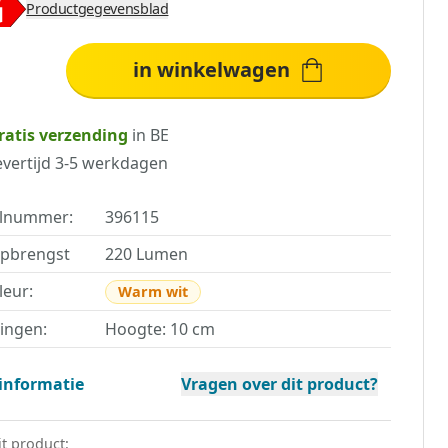
Productgegevensblad
in winkelwagen
ratis verzending
in BE
evertijd 3-5 werkdagen
elnummer:
396115
opbrengst
220 Lumen
leur:
Warm wit
ingen:
Hoogte: 10 cm
informatie
Vragen over dit product?
it product: