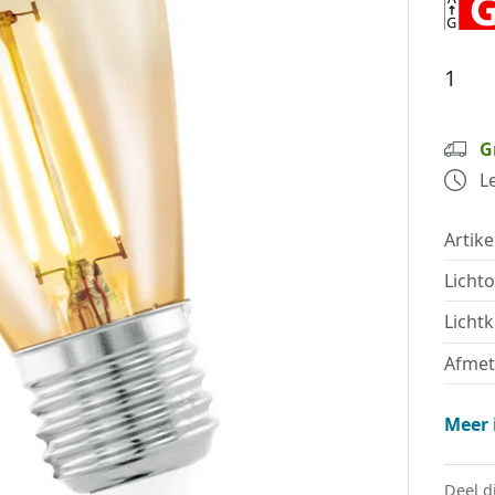
G
L
Artik
Licht
Lichtk
Afmet
Meer 
Deel d