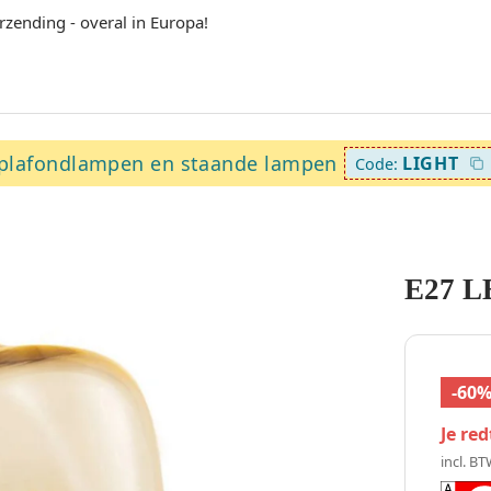
rzending - overal in Europa!
plafondlampen en staande lampen
LIGHT
Code:
E27 L
-60
Je re
incl. BT