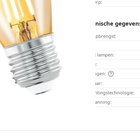
Ontwerp:
Technische gegevens
Lichtopbrengst:
LED:
Aantal lampen:
Fitting:
om
Vermogen:
Dimbaar:
Verlichtingstechnologie:
Netspanning: