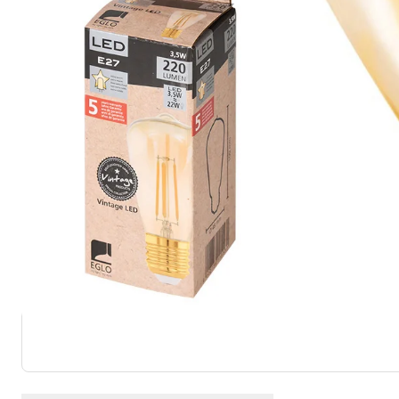
Afmetingen
Hoogte:
10 cm
Diameter (cm):
4.8 cm
Materiaal en kleur
Materiaal van armatuur:
Glas, Metaal
Kleur van armatuur:
Amber, Chro