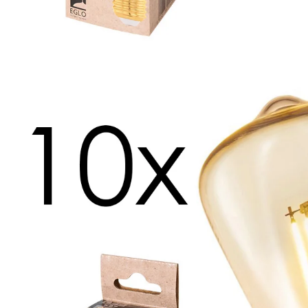
Misschien vind je dit ook leuk
Meer informatie
Art
Producttype:
Verlichtingsm