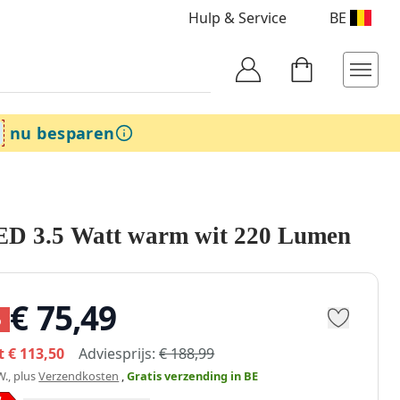
Hulp & Service
BE
nu besparen
ED 3.5 Watt warm wit 220 Lumen
€ 75,49
%
dt
€ 113,50
Adviesprijs:
€ 188,99
W., plus
Verzendkosten
,
Gratis verzending
in BE