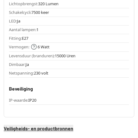
Lichtopbrengst:
320 Lumen
Schakelcycli:
7500 keer
LED:
Ja
Aantal lampen:
1
Fitting:
E27
Vermogen:
6 Watt
Levensduur (branduren):
15000 Uren
Dimbaar:
Ja
Netspanning:
230 volt
Beveiliging
IP-waarde:
IP20
Veiligheids- en productbronnen