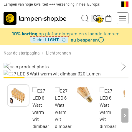
Lampen van hoge kwaliteit +++ verzending in heel Europa!
1827
10% korting
op plafondlampen en staande lampen
nu besparen
LIGHT
Code:
Naar de startpagina
/
Lichtbronnen