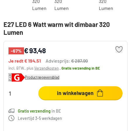
E27 LED 6 Watt warm wit dimbaar 320
Lumen
€ 93,48
-67%
Je redt
€ 194,51
Adviesprijs:
€ 287,99
incl. BTW., plus
Verzendkosten
,
Gratis verzending
in BE
Productgegevensblad
in winkelwagen
Gratis verzending
in BE
Levertijd 3-5 werkdagen