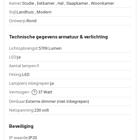
Kamer:
Studie , Eetkamer , Hal , Slaapkamer , Woonkamer
Stijl:
Landhuis , Modern
Ontwerp:
Rond
Technische gegevens armatuur & verlichting
Lichtopbrengst:
5709 Lumen
LED:
Ja
Aantal lampen:
1
Fitting:
LED
Lamp(en) inbegrepen:
Ja
Vermogen:
37 Watt
Dimbaar:
Externe dimmer (niet inbegrepen)
Netspanning:
230 volt
Beveiliging
IP-waarde:
IP20