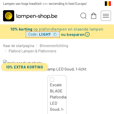
Lampen van hoge kwaliteit +++ verzending in heel Europa!
10% korting
op plafondlampen en staande lampen
nu besparen
LIGHT
Code:
Naar de startpagina
/
Binnenverlichting
/
Plafond Lampen & Plafonniere
10% EXTRA KORTING