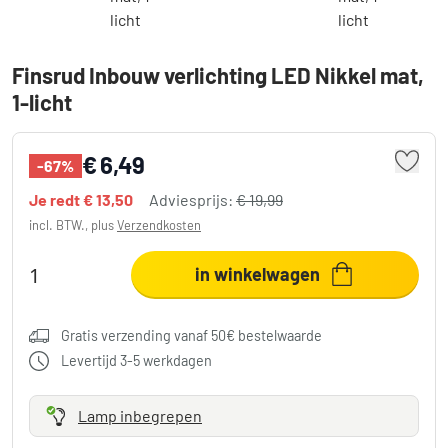
Finsrud Inbouw verlichting LED Nikkel mat,
1-licht
€ 6,49
-67%
Je redt
€ 13,50
Adviesprijs:
€ 19,99
incl. BTW., plus
Verzendkosten
in winkelwagen
Gratis verzending vanaf 50€ bestelwaarde
Levertijd 3-5 werkdagen
Lamp inbegrepen