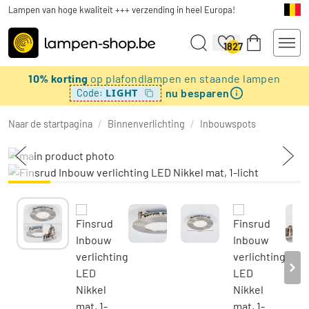
Lampen van hoge kwaliteit +++ verzending in heel Europa!
1827
10% korting
op plafondlampen en staande lampen
nu besparen
LIGHT
Code:
Naar de startpagina
/
Binnenverlichting
/
Inbouwspots