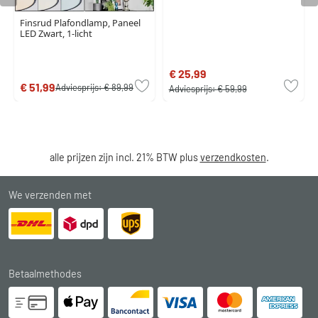
Finsrud Plafondlamp, Paneel
LED Zwart, 1-licht
€ 25,99
€ 51,99
Adviesprijs:
€ 89,99
Adviesprijs:
€ 59,99
alle prijzen zijn incl. 21% BTW plus
verzendkosten
.
We verzenden met
Betaalmethodes