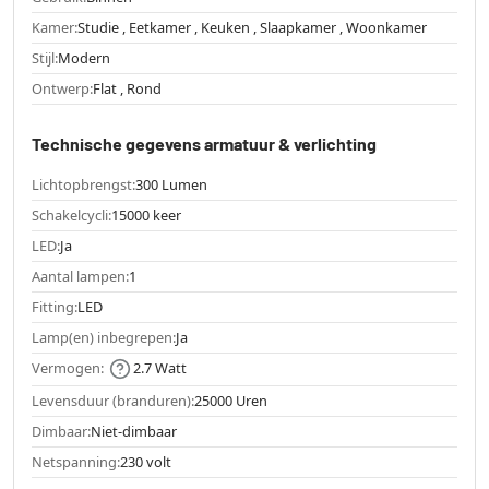
Kamer:
Studie , Eetkamer , Keuken , Slaapkamer , Woonkamer
Stijl:
Modern
Ontwerp:
Flat , Rond
Technische gegevens armatuur & verlichting
Lichtopbrengst:
300 Lumen
Schakelcycli:
15000 keer
LED:
Ja
Aantal lampen:
1
Fitting:
LED
Lamp(en) inbegrepen:
Ja
Vermogen:
2.7 Watt
Levensduur (branduren):
25000 Uren
Dimbaar:
Niet-dimbaar
Netspanning:
230 volt