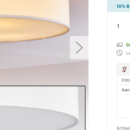
10% 
G
L
Fitt
Aan
Artik