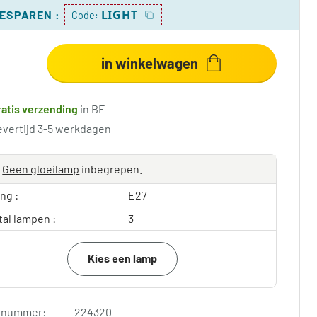
LIGHT
BESPAREN
:
Code:
in winkelwagen
ratis verzending
in BE
evertijd 3-5 werkdagen
Geen gloeilamp
inbegrepen.
ing :
E27
tal lampen :
3
Kies een lamp
elnummer:
224320