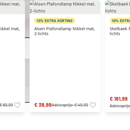
10% EXTRA KORTING
10% EXTR
ikkel mat,
Alsen Plafondlamp Nikkel mat,
Skelbaek 
2-lichts
lichts
€ 181,99
€ 38,99
€ 69,99
Adviesprijs:
€ 49,99
Adviesprij