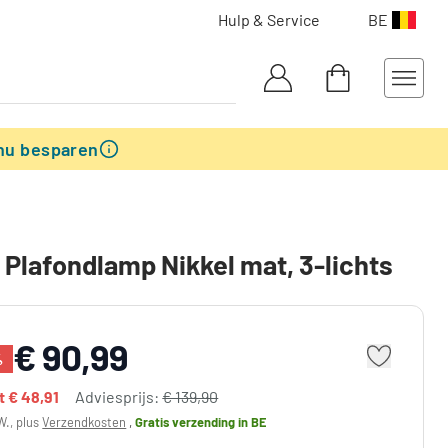
Hulp & Service
BE
nu besparen
 Plafondlamp Nikkel mat, 3-lichts
€ 90,99
%
dt
€ 48,91
Adviesprijs:
€ 139,90
W., plus
Verzendkosten
,
Gratis verzending
in BE