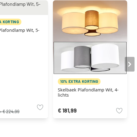
A KORTING
Plafondlamp Wit, 5-
10% EXTRA KORTING
Skelbaek Plafondlamp Wit, 4-
lichts
€ 181,99
s:
€ 224,99