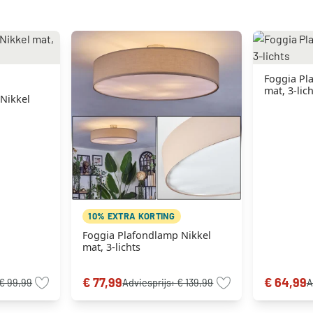
Foggia Pl
mat, 3-lich
Nikkel
10% EXTRA KORTING
Foggia Plafondlamp Nikkel
mat, 3-lichts
€ 77,99
€ 64,99
€ 99,99
Adviesprijs:
€ 139,99
A