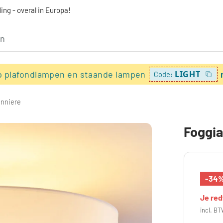
ing - overal in Europa!
p plafondlampen en staande lampen
LIGHT
Code:
onniere
Foggia
-34
Je re
incl. BT