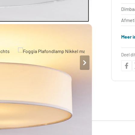
Dimba
Afmet
Meer i
Deel di