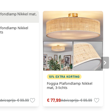
afondlamp Nikkel
ts
10% EXTRA KORTING
Foggia Plafondlamp Nikkel
mat, 3-lichts
€ 77,99
dviesprijs:
€ 99,99
Adviesprijs:
€ 99,99