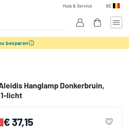
Hulp & Service
BE
nu besparen
Aleidis Hanglamp Donkerbruin,
1-licht
€ 37,15
%