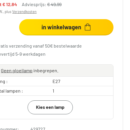
dt
€ 12,84
Adviesprijs:
€ 49,99
W., plus
Verzendkosten
in winkelwagen
ratis verzending vanaf 50€ bestelwaarde
evertijd 5-9 werkdagen
Geen gloeilamp
inbegrepen.
ing :
E27
tal lampen :
1
Kies een lamp
elnummer:
429727