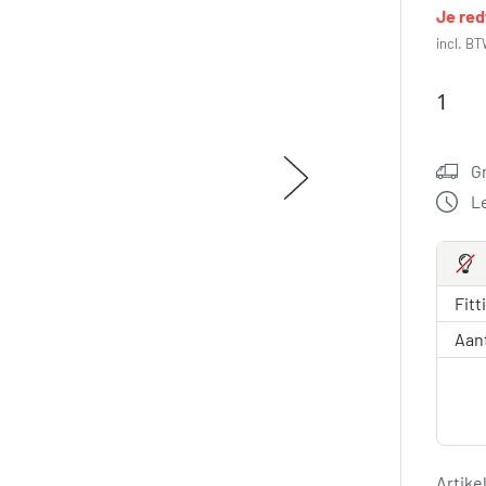
Je re
incl. BT
G
L
Fitt
Aan
Artik