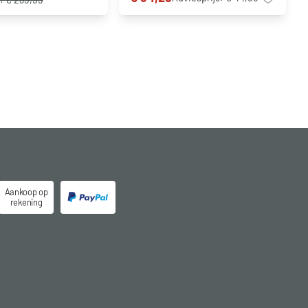
Aankoop op
rekening