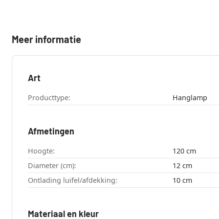
Meer informatie
Art
Producttype:
Hanglamp
Afmetingen
Hoogte:
120 cm
Diameter (cm):
12 cm
Ontlading luifel/afdekking:
10 cm
Materiaal en kleur