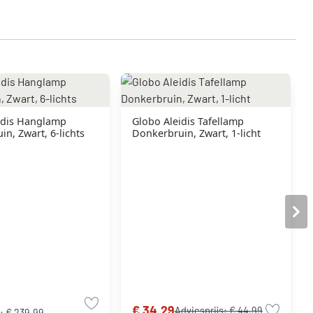
idis Hanglamp
Globo Aleidis Tafellamp
n, Zwart, 6-lichts
Donkerbruin, Zwart, 1-licht
€ 34,29
Adviesprijs:
€ 44,99
s:
€ 239,99