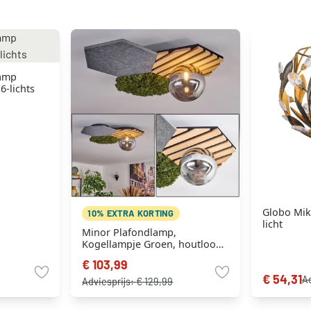
lamp
6-lichts
Globo Mika
10% EXTRA KORTING
licht
Minor Plafondlamp,
Kogellampje Groen, houtlook,
Zwart, 1-licht
€ 103,99
€ 54,31
Ad
Adviesprijs:
€ 129,99