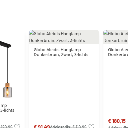
Globo Aleidis Hanglamp
Globo Ale
Donkerbruin, Zwart, 3-lichts
Donkerbrui
lamp
3-lichts
€ 180,15
€ 91,49
 129,99
Adviesprijs:
€ 119,99
Adviesprij