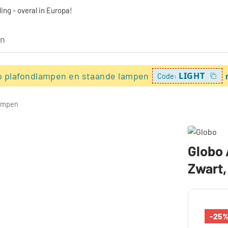
ing - overal in Europa!
p plafondlampen en staande lampen
LIGHT
Code:
ampen
Globo 
Zwart, 
-25