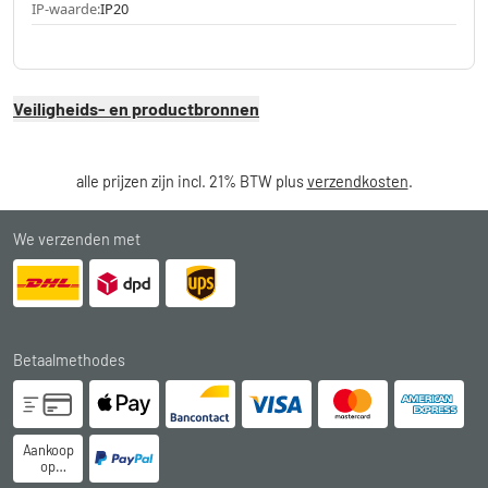
IP-waarde:
IP20
Veiligheids- en productbronnen
alle prijzen zijn incl. 21% BTW plus
verzendkosten
.
We verzenden met
Betaalmethodes
Aankoop
op
rekening