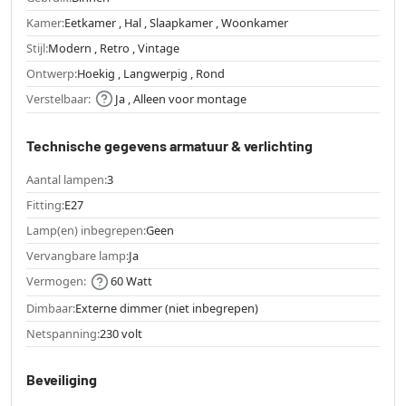
Kamer:
Eetkamer , Hal , Slaapkamer , Woonkamer
Stijl:
Modern , Retro , Vintage
Ontwerp:
Hoekig , Langwerpig , Rond
Verstelbaar:
Ja , Alleen voor montage
Technische gegevens armatuur & verlichting
Aantal lampen:
3
Fitting:
E27
Lamp(en) inbegrepen:
Geen
Vervangbare lamp:
Ja
Vermogen:
60 Watt
Dimbaar:
Externe dimmer (niet inbegrepen)
Netspanning:
230 volt
Beveiliging