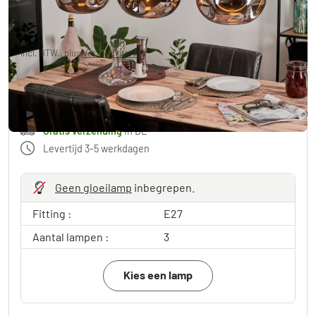
€ 285,99
incl. BTW., plus
Verzendkosten
,
Gratis verzending
in BE
in winkelwagen
Gratis verzending
in BE
Levertijd 3-5 werkdagen
Geen gloeilamp
inbegrepen.
Fitting :
E27
Aantal lampen :
3
Kies een lamp