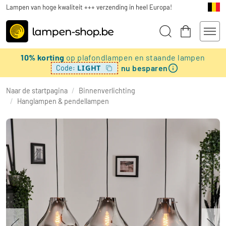
Lampen van hoge kwaliteit +++ verzending in heel Europa!
10% korting
op plafondlampen en staande lampen
nu besparen
LIGHT
Code:
Naar de startpagina
/
Binnenverlichting
/
Hanglampen & pendellampen