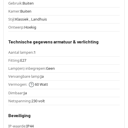
Gebruik:
Buiten
Kamer:
Buiten
Stijl:
Klassiek , Landhuis
Ontwerp:
Hoekig
Technische gegevens armatuur & verlichting
Aantal lampen:
1
Fitting:
E27
Lamp(en) inbegrepen:
Geen
Vervangbare lamp:
Ja
Vermogen:
60 Watt
Dimbaar:
Ja
Netspanning:
230 volt
Beveiliging
IP-waarde:
IP44