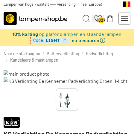
Lampen van hoge kwaliteit +++ verzending in heel Europa!
1827
10% korting
op plafondlampen en staande lampen
nu besparen
LIGHT
Code:
Naar de startpagina
/
Buitenverlichting
/
Padverlichting
/
Kandelaars & mastlampen
KS Verlichting De Kennemer Padverlichting