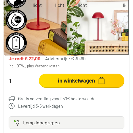
Laken Buiten tafellamp, Badkamerlamp,
Tafellamp LED Red, 1-licht
€ 17,99
-55%
Je redt
€ 22,00
Adviesprijs:
€ 39,99
incl. BTW., plus
Verzendkosten
in winkelwagen
Gratis verzending vanaf 50€ bestelwaarde
Levertijd 3-5 werkdagen
Lamp inbegrepen