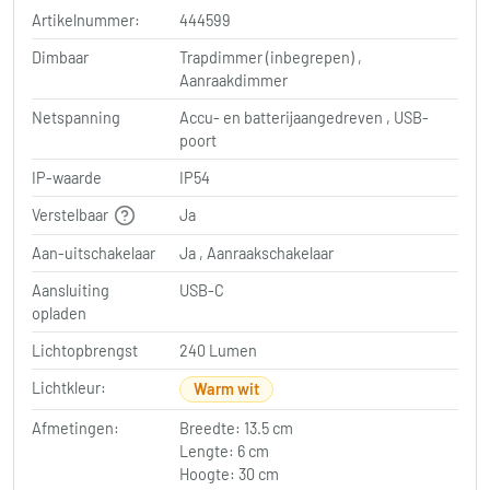
Artikelnummer:
444599
Dimbaar
Trapdimmer (inbegrepen) ,
Aanraakdimmer
Netspanning
Accu- en batterijaangedreven , USB-
poort
IP-waarde
IP54
Verstelbaar
Ja
Aan-uitschakelaar
Ja , Aanraakschakelaar
Aansluiting
USB-C
opladen
Lichtopbrengst
240 Lumen
Lichtkleur:
Warm wit
Afmetingen:
Breedte: 13.5 cm
Lengte: 6 cm
Hoogte: 30 cm