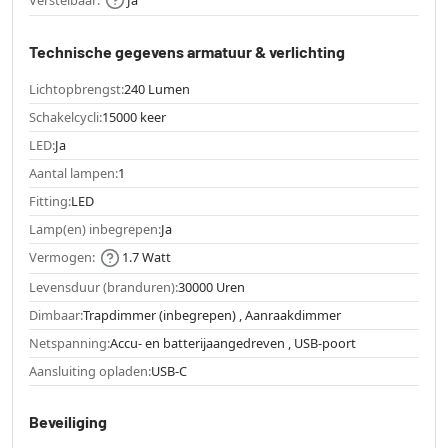
Technische gegevens armatuur & verlichting
Lichtopbrengst:
240 Lumen
Schakelcycli:
15000 keer
LED:
Ja
Aantal lampen:
1
Fitting:
LED
Lamp(en) inbegrepen:
Ja
Vermogen:
1.7 Watt
Levensduur (branduren):
30000 Uren
Dimbaar:
Trapdimmer (inbegrepen) , Aanraakdimmer
Netspanning:
Accu- en batterijaangedreven , USB-poort
Aansluiting opladen:
USB-C
Beveiliging