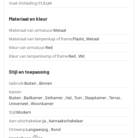
Voet Ontlading:
11.5 cm
Materiaal en kleur
Materiaal van armatuur:
Metaal
Materiaal van lampenkap of frame:
Plastic, Metaal
Kleur van armatuur:
Red
Kleur van lampenkamp of frame:
Red , Wit
Stijl en toepassing
Gebruik:
Buiten , Binnen
Kamer:
Buiten , Badkamer , Eetkamer , Hal , Tuin , Slaapkamer , Terras ,
Universeel , Woonkamer
Stijl:
Modern
Aan-uitschakelaar:
Ja , Aanraakschakelaar
Ontwerp:
Langwerpig , Rond
Verstelbaar:
Ja