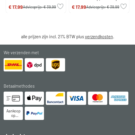
Groen, 1-licht
€ 17,99
€ 17,99
Adviesprijs:
€ 39,99
Adviesprijs:
€ 39,99
alle prijzen zijn incl. 21% BTW plus
verzendkosten
.
We verzenden met
Betaalmethodes
Aankoop
op
rekening