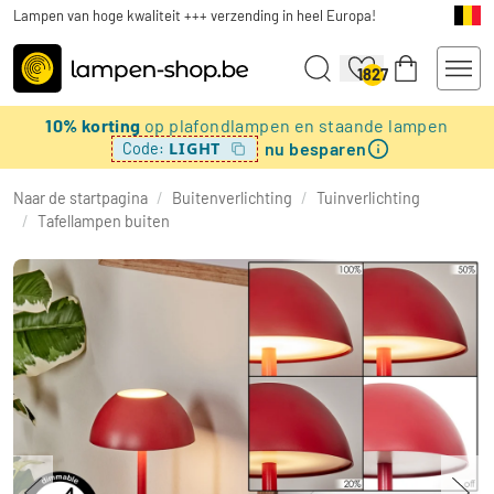
Lampen van hoge kwaliteit +++ verzending in heel Europa!
1827
10% korting
op plafondlampen en staande lampen
nu besparen
LIGHT
Code:
Naar de startpagina
/
Buitenverlichting
/
Tuinverlichting
/
Tafellampen buiten