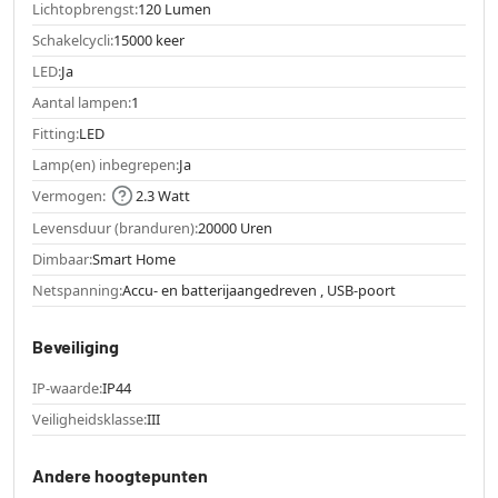
Lichtopbrengst:
120 Lumen
Schakelcycli:
15000 keer
LED:
Ja
Aantal lampen:
1
Fitting:
LED
Lamp(en) inbegrepen:
Ja
Vermogen:
2.3 Watt
Levensduur (branduren):
20000 Uren
Dimbaar:
Smart Home
Netspanning:
Accu- en batterijaangedreven , USB-poort
Beveiliging
IP-waarde:
IP44
Veiligheidsklasse:
III
Andere hoogtepunten