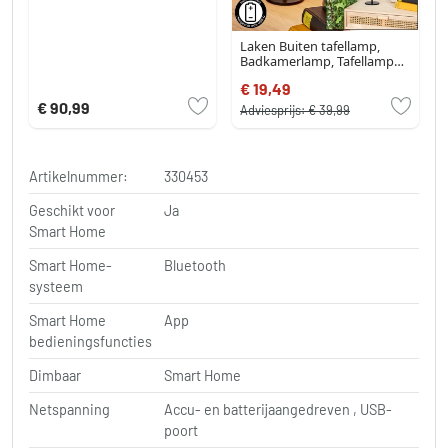
Laken Buiten tafellamp,
Badkamerlamp, Tafellamp
LED Zwart, 1-licht
€ 19,49
€ 90,99
Adviesprijs:
€ 39,99
Artikelnummer:
330453
Geschikt voor
Ja
Smart Home
Smart Home-
Bluetooth
systeem
Smart Home
App
bedieningsfuncties
Dimbaar
Smart Home
Netspanning
Accu- en batterijaangedreven , USB-
poort