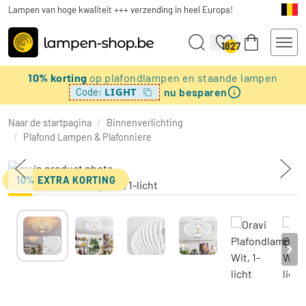
Lampen van hoge kwaliteit +++ verzending in heel Europa!
1827
10% korting
op plafondlampen en staande lampen
nu besparen
LIGHT
Code:
Naar de startpagina
/
Binnenverlichting
/
Plafond Lampen & Plafonniere
10% EXTRA KORTING