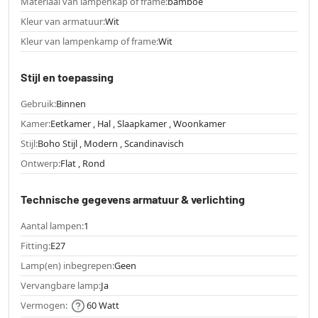
Materiaal van lampenkap of frame:
bamboe
Kleur van armatuur:
Wit
Kleur van lampenkamp of frame:
Wit
Stijl en toepassing
Gebruik:
Binnen
Kamer:
Eetkamer , Hal , Slaapkamer , Woonkamer
Stijl:
Boho Stijl , Modern , Scandinavisch
Ontwerp:
Flat , Rond
Technische gegevens armatuur & verlichting
Aantal lampen:
1
Fitting:
E27
Lamp(en) inbegrepen:
Geen
Vervangbare lamp:
Ja
Vermogen:
60 Watt