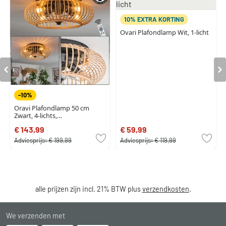
10% EXTRA KORTING
Ovari Plafondlamp Wit, 1-licht
-10%
Oravi Plafondlamp 50 cm
Zwart, 4-lichts,
Afstandsbediening
€ 143,99
€ 59,99
Adviesprijs:
€ 199,99
Adviesprijs:
€ 119,99
alle prijzen zijn incl. 21% BTW plus
verzendkosten
.
We verzenden met