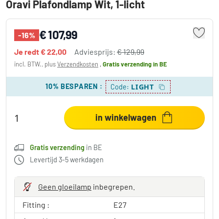
Oravi Plafondlamp Wit, 1-licht
€ 107,99
-16%
Je redt
€ 22,00
Adviesprijs:
€ 129,99
incl. BTW., plus
Verzendkosten
,
Gratis verzending
in BE
10% BESPAREN
:
LIGHT
Code:
in winkelwagen
Gratis verzending
in BE
Levertijd 3-5 werkdagen
Geen gloeilamp
inbegrepen.
Fitting :
E27