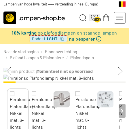
Lampen van hoge kwaliteit +++ verzending in heel Europa!
1827
10% korting
op plafondlampen en staande lampen
nu besparen
LIGHT
Code:
Naar de startpagina
/
Binnenverlichting
/
Plafond Lampen & Plafonniere
/
Plafondspots
Momenteel niet op voorraad