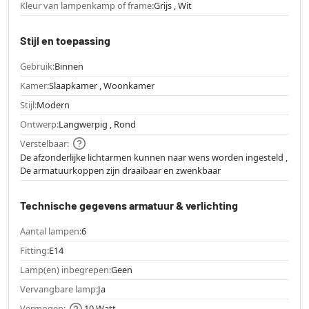
Kleur van lampenkamp of frame:
Grijs , Wit
Stijl en toepassing
Gebruik:
Binnen
Kamer:
Slaapkamer , Woonkamer
Stijl:
Modern
Ontwerp:
Langwerpig , Rond
Verstelbaar:
De afzonderlijke lichtarmen kunnen naar wens worden ingesteld ,
De armatuurkoppen zijn draaibaar en zwenkbaar
Technische gegevens armatuur & verlichting
Aantal lampen:
6
Fitting:
E14
Lamp(en) inbegrepen:
Geen
Vervangbare lamp:
Ja
Vermogen:
10 Watt