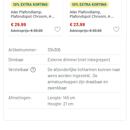
10% EXTRA KORTING
10% EXTRA KORTING
Ailer Plafondlamp,
Ailer Plafondlamp,
Plafondspot Chroom, 4-
Plafondspot Chroom, 4-
lichts
lichts
€ 29,99
€ 23,99
Adviesprijs:
€ 99,99
Adviesprijs:
€ 99,99
Artikelnummer:
334306
Dimbaar
Externe dimmer (niet inbegrepen)
Verstelbaar
De afzonderlijke lichtarmen kunnen naar
wens worden ingesteld , De
armatuurkoppen zijn draaibaar en
zwenkbaar
Afmetingen:
Lengte: 145 cm
Hoogte: 21 cm