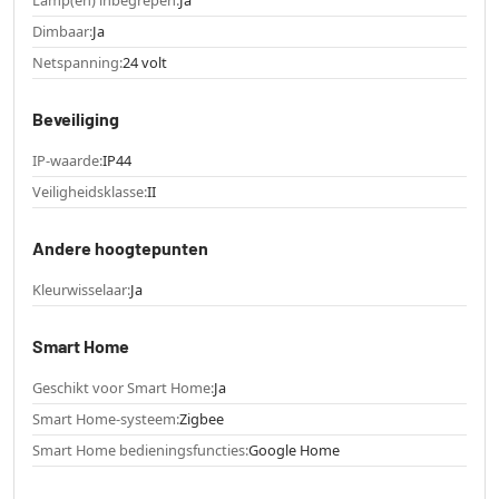
Lamp(en) inbegrepen:
Ja
Dimbaar:
Ja
Netspanning:
24 volt
Beveiliging
IP-waarde:
IP44
Veiligheidsklasse:
II
Andere hoogtepunten
Kleurwisselaar:
Ja
Smart Home
Geschikt voor Smart Home:
Ja
Smart Home-systeem:
Zigbee
Smart Home bedieningsfuncties:
Google Home