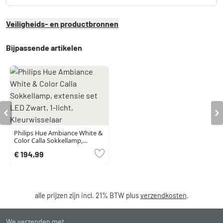
Veiligheids- en productbronnen
Bijpassende artikelen
Philips Hue Ambiance White &
Color Calla Sokkellamp,
extensie set LED Zwart, 1-licht,
€ 194,99
Kleurwisselaar
alle prijzen zijn incl. 21% BTW plus
verzendkosten
.
We verzenden met