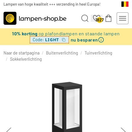
Lampen van hoge kwaliteit +++ verzending in heel Europa!
1827
10% korting
op plafondlampen en staande lampen
nu besparen
LIGHT
Code:
Naar de startpagina
/
Buitenverlichting
/
Tuinverlichting
/
Sokkelverlichting