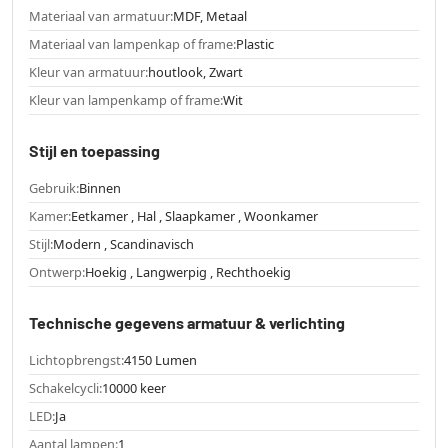
Materiaal van armatuur:
MDF, Metaal
Materiaal van lampenkap of frame:
Plastic
Kleur van armatuur:
houtlook, Zwart
Kleur van lampenkamp of frame:
Wit
Stijl en toepassing
Gebruik:
Binnen
Kamer:
Eetkamer , Hal , Slaapkamer , Woonkamer
Stijl:
Modern , Scandinavisch
Ontwerp:
Hoekig , Langwerpig , Rechthoekig
Technische gegevens armatuur & verlichting
Lichtopbrengst:
4150 Lumen
Schakelcycli:
10000 keer
LED:
Ja
Aantal lampen:
1