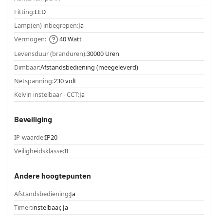
Fitting:
LED
Lamp(en) inbegrepen:
Ja
Vermogen:
40 Watt
Levensduur (branduren):
30000 Uren
Dimbaar:
Afstandsbediening (meegeleverd)
Netspanning:
230 volt
Kelvin instelbaar - CCT:
Ja
Beveiliging
IP-waarde:
IP20
Veiligheidsklasse:
II
Andere hoogtepunten
Afstandsbediening:
Ja
Timer:
instelbaar, Ja