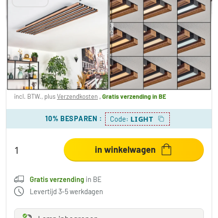
Tandragee Plafondlamp LED houtlook,
Zwart, 1-licht, Afstandsbediening
€ 179,99
-40%
Je redt
€ 120,00
Adviesprijs:
€ 299,99
incl. BTW., plus
Verzendkosten
,
Gratis verzending
in BE
10% BESPAREN
:
LIGHT
Code:
in winkelwagen
Gratis verzending
in BE
Levertijd 3-5 werkdagen