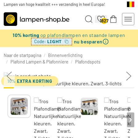
Lampen van hoge kwaliteit +++ verzending in heel Europa!
1827
10% korting
op plafondlampen en staande lampen
nu besparen
LIGHT
Code:
Naar de startpagina
/
Binnenverlichting
/
Plafond Lampen & Plafonniere
/
Plafondspots
10% EXTRA KORTING