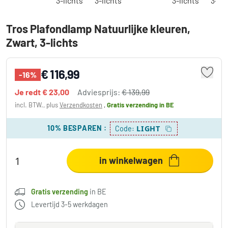
Tros Plafondlamp Natuurlijke kleuren,
Zwart, 3-lichts
€ 116,99
-16%
Je redt
€ 23,00
Adviesprijs:
€ 139,99
incl. BTW., plus
Verzendkosten
,
Gratis verzending
in BE
10% BESPAREN
:
LIGHT
Code:
in winkelwagen
Gratis verzending
in BE
Levertijd 3-5 werkdagen