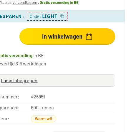
W., plus
Verzendkosten
,
Gratis verzending
in BE
LIGHT
BESPAREN
:
Code:
in winkelwagen
ratis verzending
in BE
evertijd 3-5 werkdagen
Lamp inbegrepen
elnummer:
426851
opbrengst
600 Lumen
leur:
Warm wit