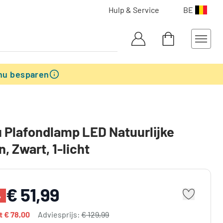
Hulp & Service
BE
nu besparen
Plafondlamp LED Natuurlijke
n, Zwart, 1-licht
€ 51,99
%
dt
€ 78,00
Adviesprijs:
€ 129,99