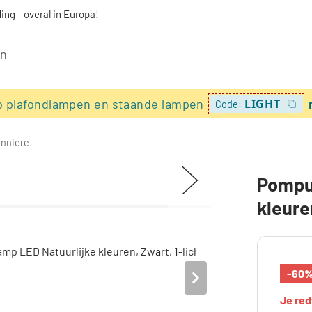
ing - overal in Europa!
p plafondlampen en staande lampen
LIGHT
Code:
onniere
Pompu 
kleure
-60
Je re