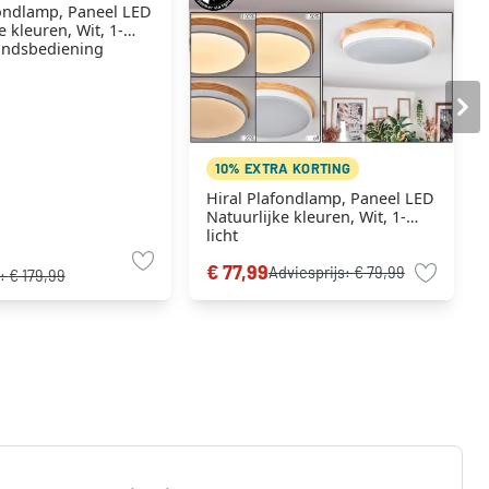
fondlamp, Paneel LED
e kleuren, Wit, 1-
tandsbediening
10% EXTRA KORTING
Hiral Plafondlamp, Paneel LED
Natuurlijke kleuren, Wit, 1-
licht
€ 77,99
Adviesprijs:
€ 79,99
s:
€ 179,99