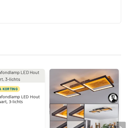
A KORTING
afondlamp LED Hout
art, 3-lichts