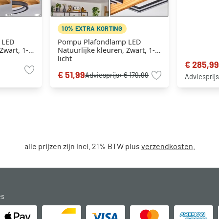
10% EXTRA KORTING
 LED
Pompu Plafondlamp LED
Zwart, 1-
Natuurlijke kleuren, Zwart, 1-
licht
€ 285,99
€ 51,99
Adviesprijs:
€ 179,99
Adviesprij
alle prijzen zijn incl. 21% BTW plus
verzendkosten
.
es