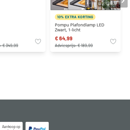
10% EXTRA KORTING
Pompu Plafondlamp LED
Zwart, 1-licht
€ 64,99
s:
€ 349,99
Adviesprijs:
€ 189,99
Aankoop op