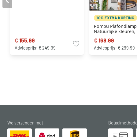
10% EXTRA KORTING
Pompu Plafondlamp
Natuurlijke kleuren, 
licht
€ 155,99
€ 168,99
Adviesprijs:
€ 249,99
Adviesprijs:
€ 299,99
We verzenden met
Betaalmethod