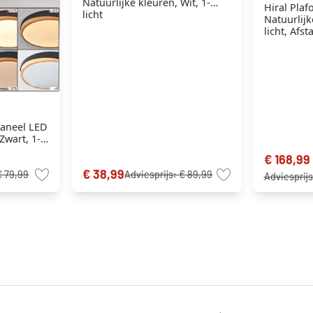
Natuurlijke kleuren, Wit, 1-
Hiral Pla
licht
Natuurlijk
licht, Afs
Paneel LED
Zwart, 1-
€ 168,99
€ 38,99
€ 79,99
Adviesprijs:
€ 89,99
Adviesprij