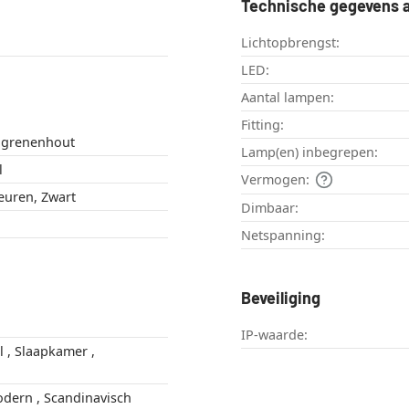
Technische gegevens a
Lichtopbrengst:
LED:
Aantal lampen:
Fitting:
, grenenhout
Lamp(en) inbegrepen:
l
Vermogen:
leuren, Zwart
Dimbaar:
Netspanning:
Beveiliging
IP-waarde:
Boho Stijl , Modern , Scandinavisch