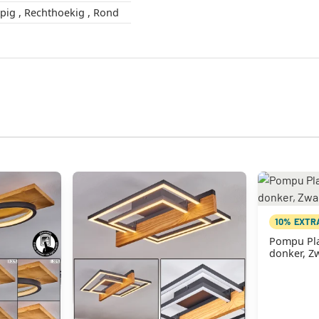
Flat , Langwerpig , Rechthoekig , Rond
10% EXTR
Pompu Pl
donker, Zw