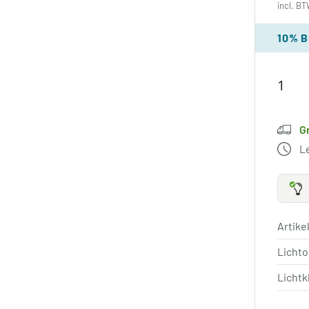
incl. BT
10% 
G
L
Artik
Licht
Lichtk