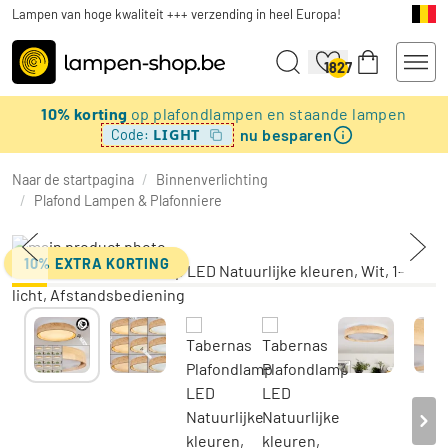
Lampen van hoge kwaliteit +++ verzending in heel Europa!
1827
10% korting
op plafondlampen en staande lampen
nu besparen
LIGHT
Code:
Naar de startpagina
/
Binnenverlichting
/
Plafond Lampen & Plafonniere
10% EXTRA KORTING