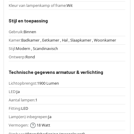
Kleur van lampenkamp of frame:
Wit
Stijl en toepassing
Gebruik:
Binnen
Kamer:
Badkamer , Eetkamer , Hal , Slaapkamer , Woonkamer
Stijl:
Modern , Scandinavisch
Ontwerp:
Rond
Technische gegevens armatuur & verlichting
Lichtopbrengst:
1900 Lumen
LED:
Ja
Aantal lampen:
1
Fitting:
LED
Lamp(en) inbegrepen:
Ja
Vermogen:
18 Watt
Dimbaar:
Afstandsbediening (meegeleverd)