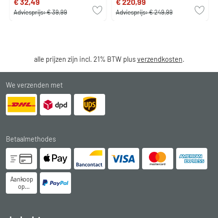
€ 32,49
€ 220,99
Adviesprijs:
€ 39,99
Adviesprijs:
€ 249,99
alle prijzen zijn incl. 21% BTW plus
verzendkosten
.
We verzenden met
Betaalmethodes
Aankoop
op
rekening