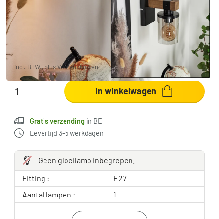
1-licht
€ 64,99
-7%
Je redt
€ 5,00
Adviesprijs:
€ 69,99
incl. BTW., plus
Verzendkosten
,
Gratis verzending
in BE
in winkelwagen
Gratis verzending
in BE
Levertijd 3-5 werkdagen
Geen gloeilamp
inbegrepen.
Fitting :
E27
Aantal lampen :
1